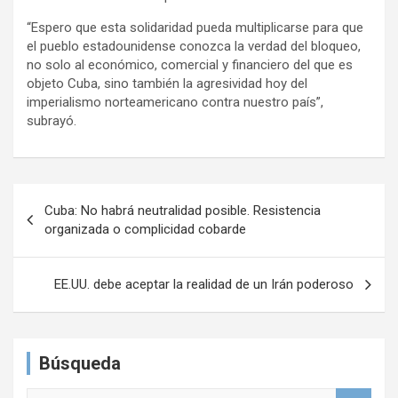
“Espero que esta solidaridad pueda multiplicarse para que
el pueblo estadounidense conozca la verdad del bloqueo,
no solo al económico, comercial y financiero del que es
objeto Cuba, sino también la agresividad hoy del
imperialismo norteamericano contra nuestro país”,
subrayó.
N
Cuba: No habrá neutralidad posible. Resistencia
a
organizada o complicidad cobarde
v
e
EE.UU. debe aceptar la realidad de un Irán poderoso
g
a
Búsqueda
c
i
B