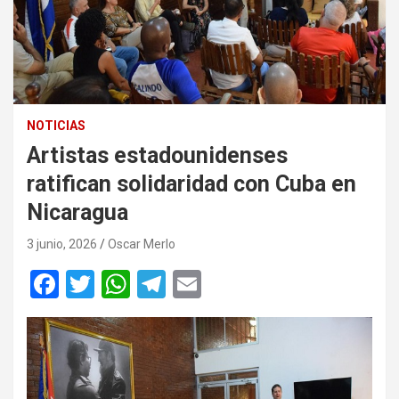
NOTICIAS
Artistas estadounidenses
ratifican solidaridad con Cuba en
Nicaragua
3 junio, 2026
Oscar Merlo
F
T
W
T
E
a
wi
h
el
m
ce
tt
at
e
ail
b
er
s
gr
o
A
a