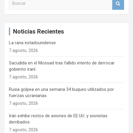
u
ó
s
n
c
a
d
Noticias Recientes
r
e
La rana estadounidense
e
7 agosto, 2026
n
Sacudida en el Mossad tras fallido intento de derrocar
t
gobierno iraní
r
7 agosto, 2026
a
Rusia golpea en una semana 34 buques utilizados por
d
fuerzas ucranianas
a
7 agosto, 2026
s
Irán exhibe restos de aviones de EE.UU. y sionistas
derribados
7 agosto, 2026