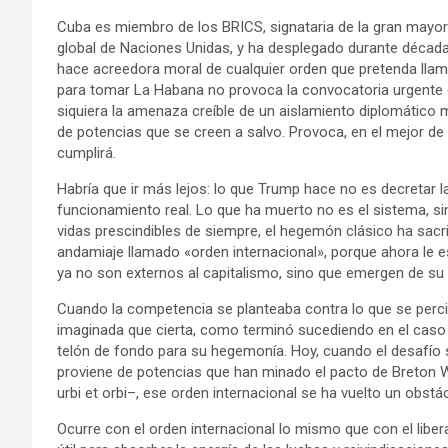
Cuba es miembro de los BRICS, signataria de la gran mayorí
global de Naciones Unidas, y ha desplegado durante década
hace acreedora moral de cualquier orden que pretenda llama
para tomar La Habana no provoca la convocatoria urgente d
siquiera la amenaza creíble de un aislamiento diplomático 
de potencias que se creen a salvo. Provoca, en el mejor d
cumplirá.
Habría que ir más lejos: lo que Trump hace no es decretar l
funcionamiento real. Lo que ha muerto no es el sistema, sin
vidas prescindibles de siempre, el hegemón clásico ha sacr
andamiaje llamado «orden internacional», porque ahora le 
ya no son externos al capitalismo, sino que emergen de su p
Cuando la competencia se planteaba contra lo que se perc
imaginada que cierta, como terminó sucediendo en el caso d
telón de fondo para su hegemonía. Hoy, cuando el desafío s
proviene de potencias que han minado el pacto de Breton
urbi et orbi–, ese orden internacional se ha vuelto un obstá
Ocurre con el orden internacional lo mismo que con el liber