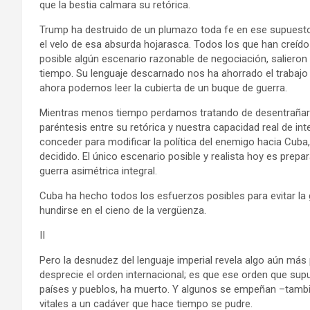
que la bestia calmara su retórica.
Trump ha destruido de un plumazo toda fe en ese supuesto
el velo de esa absurda hojarasca. Todos los que han creíd
posible algún escenario razonable de negociación, salieron
tiempo. Su lenguaje descarnado nos ha ahorrado el trabajo d
ahora podemos leer la cubierta de un buque de guerra.
Mientras menos tiempo perdamos tratando de desentrañar l
paréntesis entre su retórica y nuestra capacidad real de 
conceder para modificar la política del enemigo hacia Cub
decidido. El único escenario posible y realista hoy es prep
guerra asimétrica integral.
Cuba ha hecho todos los esfuerzos posibles para evitar la g
hundirse en el cieno de la vergüenza.
II
Pero la desnudez del lenguaje imperial revela algo aún más 
desprecie el orden internacional; es que ese orden que s
países y pueblos, ha muerto. Y algunos se empeñan –tambié
vitales a un cadáver que hace tiempo se pudre.