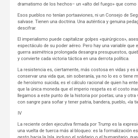
dramatismo de los hechos– un «alto del fuego» que como s
Esos pueblos no tenían portaaviones, ni un Consejo de Segu
salvase. Tienen una doctrina. Una auténtica y genuina pedag
descifrar.
El imperialismo puede capitalizar golpes «quirúrgicos», asesi
espectáculo de su poder aéreo. Pero hay una variable que e
guerra asimétrica prolongada desangra presupuestos, qui
y convierte cada victoria táctica en una derrota política.
La resistencia es, ciertamente, más costosa en vidas y es
conservar una vida que, sin soberanía, ya no lo es o tiene m
de heroísmo suicida; es el cálculo racional de quien ha ent
que la única moneda que el imperio respeta es el costo inac
llegamos a este punto de la historia por poetas; una y otra 
con sangre para soñar y tener patria, bandera, pueblo, «la tie
IV
La reciente orden ejecutiva firmada por Trump es la expres
una vuelta de tuerca más al bloqueo: es la formalización e
gesto hacia la Isla, incluso el solidario o el humanitario, q