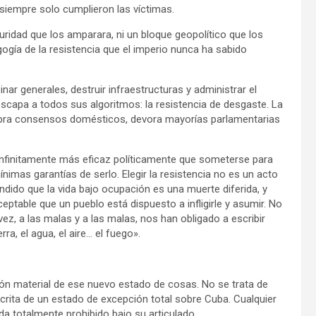
iempre solo cumplieron las víctimas.
ridad que los amparara, ni un bloque geopolítico que los
ogía de la resistencia que el imperio nunca ha sabido
nar generales, destruir infraestructuras y administrar el
scapa a todos sus algoritmos: la resistencia de desgaste. La
ebra consensos domésticos, devora mayorías parlamentarias
 infinitamente más eficaz políticamente que someterse para
ínimas garantías de serlo. Elegir la resistencia no es un acto
endido que la vida bajo ocupación es una muerte diferida, y
eptable que un pueblo está dispuesto a infligirle y asumir. No
vez, a las malas y a las malas, nos han obligado a escribir
rra, el agua, el aire… el fuego».
ión material de ese nuevo estado de cosas. No se trata de
scrita de un estado de excepción total sobre Cuba. Cualquier
ueda totalmente prohibido bajo su articulado.