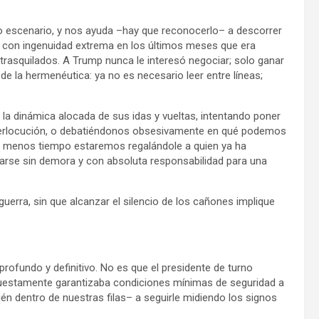
 escenario, y nos ayuda –hay que reconocerlo– a descorrer
o con ingenuidad extrema en los últimos meses que era
 trasquilados. A Trump nunca le interesó negociar; solo ganar
e la hermenéutica: ya no es necesario leer entre líneas;
a dinámica alocada de sus idas y vueltas, intentando poner
interlocución, o debatiéndonos obsesivamente en qué podemos
a, menos tiempo estaremos regalándole a quien ya ha
ararse sin demora y con absoluta responsabilidad para una
uerra, sin que alcanzar el silencio de los cañones implique
profundo y definitivo. No es que el presidente de turno
upuestamente garantizaba condiciones mínimas de seguridad a
n dentro de nuestras filas– a seguirle midiendo los signos