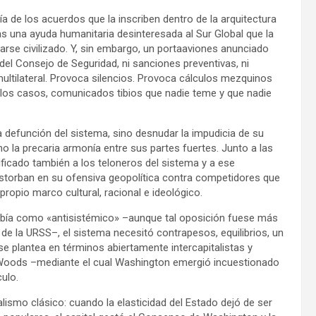
a de los acuerdos que la inscriben dentro de la arquitectura
s una ayuda humanitaria desinteresada al Sur Global que la
rse civilizado. Y, sin embargo, un portaaviones anunciado
el Consejo de Seguridad, ni sanciones preventivas, ni
multilateral. Provoca silencios. Provoca cálculos mezquinos
e los casos, comunicados tibios que nadie teme y que nadie
a defunción del sistema, sino desnudar la impudicia de su
o la precaria armonía entre sus partes fuertes. Junto a las
ificado también a los teloneros del sistema y a ese
estorban en su ofensiva geopolítica contra competidores que
ropio marco cultural, racional e ideológico.
ibía como «antisistémico» –aunque tal oposición fuese más
e la URSS–, el sistema necesitó contrapesos, equilibrios, un
e plantea en términos abiertamente intercapitalistas y
 Woods –mediante el cual Washington emergió incuestionado
culo.
alismo clásico: cuando la elasticidad del Estado dejó de ser