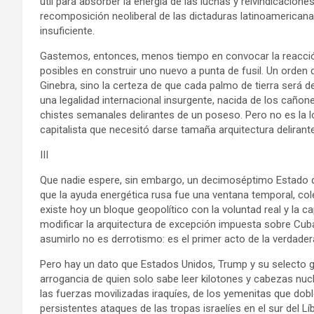
útil para absorber la energía de las luchas y reivindicacion
recomposición neoliberal de las dictaduras latinoamericanas
insuficiente.
Gastemos, entonces, menos tiempo en convocar la reacci
posibles en construir uno nuevo a punta de fusil. Un orden
Ginebra, sino la certeza de que cada palmo de tierra será 
una legalidad internacional insurgente, nacida de los cañone
chistes semanales delirantes de un poseso. Pero no es la 
capitalista que necesitó darse tamaña arquitectura delirant
III
Que nadie espere, sin embargo, un decimoséptimo Estado q
que la ayuda energética rusa fue una ventana temporal, col
existe hoy un bloque geopolítico con la voluntad real y la
modificar la arquitectura de excepción impuesta sobre Cuba
asumirlo no es derrotismo: es el primer acto de la verdader
Pero hay un dato que Estados Unidos, Trump y su selecto gr
arrogancia de quien solo sabe leer kilotones y cabezas nucle
las fuerzas movilizadas iraquíes, de los yemenitas que doble
persistentes ataques de las tropas israelíes en el sur del L