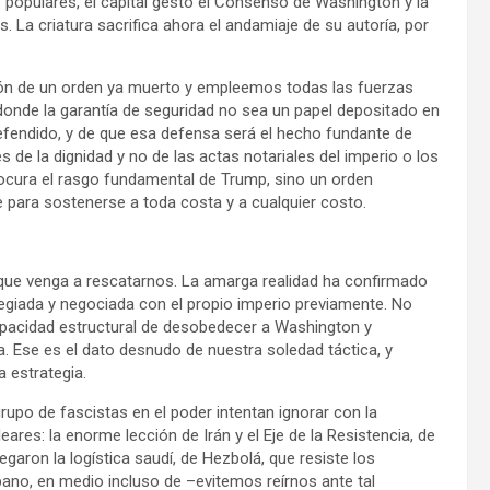
es populares, el capital gestó el Consenso de Washington y la
. La criatura sacrifica ahora el andamiaje de su autoría, por
ón de un orden ya muerto y empleemos todas las fuerzas
 donde la garantía de seguridad no sea un papel depositado en
defendido, y de que esa defensa será el hecho fundante de
s de la dignidad y no de las actas notariales del imperio o los
locura el rasgo fundamental de Trump, sino un orden
e para sostenerse a toda costa y a cualquier costo.
ue venga a rescatarnos. La amarga realidad ha confirmado
egiada y negociada con el propio imperio previamente. No
 capacidad estructural de desobedecer a Washington y
. Ese es el dato desnudo de nuestra soledad táctica, y
a estrategia.
upo de fascistas en el poder intentan ignorar con la
ares: la enorme lección de Irán y el Eje de la Resistencia, de
garon la logística saudí, de Hezbolá, que resiste los
íbano, en medio incluso de –evitemos reírnos ante tal