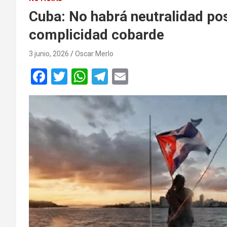
Cuba: No habrá neutralidad pos
complicidad cobarde
3 junio, 2026
Oscar Merlo
F
T
W
T
E
a
wi
h
el
m
ce
tt
at
e
ail
b
er
s
gr
o
A
a
o
p
m
k
p