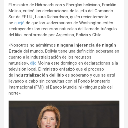
El ministro de Hidrocarburos y Energías boliviano, Franklin
o
p
m
Molina, criticó las declaraciones de la jefa del Comando
k
p
Sur de EE.UU., Laura Richardson, quién recientemente
se
quejó
de que los «adversarios» de Washington estén
«extrayendo» los recursos naturales del llamado triángulo
del litio, conformado por Argentina, Bolivia y Chile.
«Nosotros no admitimos
ninguna injerencia de ningún
Estado
del mundo. Bolivia tiene una definición soberana en
cuanto a la industrialización de los recursos
naturales»,
dijo
Molina este domingo en declaraciones a la
televisión local. El ministro enfatizó que el proceso
de
industrialización del litio
es soberano y que se está
llevando a cabo sin consultas con el Fondo Monetario
Internacional (FMI), el Banco Mundial ni «ningún país del
norte».