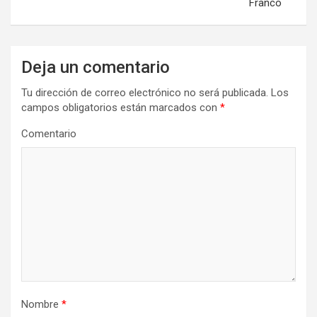
Franco
g
a
c
Deja un comentario
i
Tu dirección de correo electrónico no será publicada.
Los
ó
campos obligatorios están marcados con
*
n
Comentario
d
e
e
n
t
r
a
d
Nombre
*