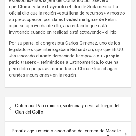
estadounidense, la jefa del Comando Sur aseveró
que
China está extrayendo el litio
de Sudamérica. La
oficial dijo que la región «está llena de recursos» y mostró
su preocupación por «
la actividad maligna
» de Pekín,
«que se aprovecha de ello, aparentando que está
invirtiendo cuando en realidad está extrayendo» el litio.
Por su parte, el congresista Carlos Giménez, uno de los
legisladores que interrogaba a Richardson, dijo que EE.UU.
«ha ignorado durante demasiado tiempo» a
su «propio
patio trasero»
, refiriéndose a Latinoamérica, lo que ha
permitido que países como Rusia, China e Irán «hagan
grandes incursiones» en la región.
N
Colombia: Paro minero, violencia y cese al fuego del
a
Clan del Golfo
v
e
Brasil exige justicia a cinco años del crimen de Marielle