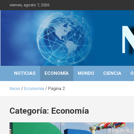
S
viernes, agosto 7, 2026
a
l
t
a
r
Portal de Noticias
NICALEAKS
a
l
c
o
n
t
NOTICIAS
ECONOMÍA
MUNDO
CIENCIA
O
e
n
Inicio
Economía
Página 2
i
d
o
Categoría: Economía