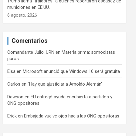
Trump llama “traidores” a quienes reportaron escasez de
municiones en EE.UU.
6 agosto, 2026
Comentarios
Comandante Julio, URN
en
Materia prima: somocistas
puros
Elsa
en
Microsoft anunció que Windows 10 será gratuita
Carlos
en
“Hay que ajusticiar a Arnoldo Alemán”
Dawson
en
EU entregó ayuda encubierta a partidos y
ONG opositores
Erick
en
Embajada vuelve ojos hacia las ONG opositoras