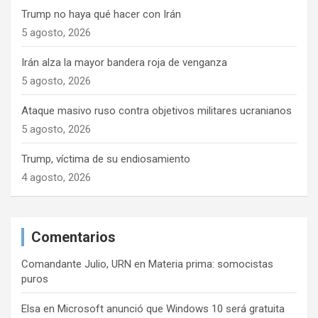
n
Trump no haya qué hacer con Irán
t
5 agosto, 2026
r
Irán alza la mayor bandera roja de venganza
a
5 agosto, 2026
d
Ataque masivo ruso contra objetivos militares ucranianos
a
5 agosto, 2026
s
Trump, víctima de su endiosamiento
4 agosto, 2026
Comentarios
Comandante Julio, URN
en
Materia prima: somocistas
puros
Elsa
en
Microsoft anunció que Windows 10 será gratuita