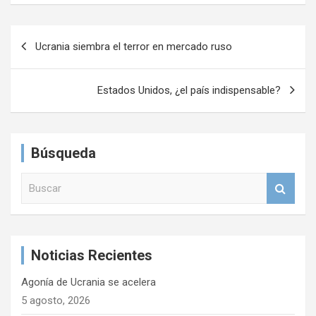
N
Ucrania siembra el terror en mercado ruso
a
v
Estados Unidos, ¿el país indispensable?
e
g
a
Búsqueda
c
B
i
u
s
ó
c
n
a
Noticias Recientes
r
d
e
Agonía de Ucrania se acelera
5 agosto, 2026
e