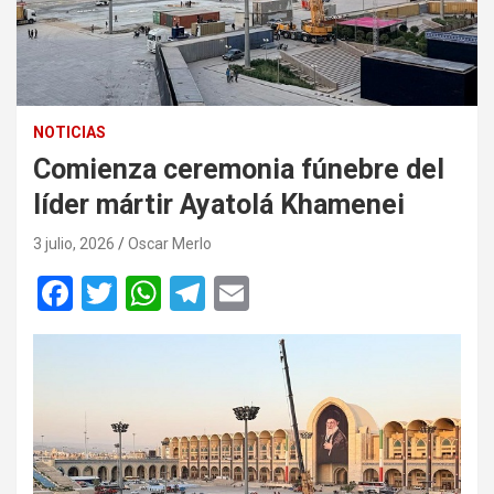
NOTICIAS
Comienza ceremonia fúnebre del
líder mártir Ayatolá Khamenei
3 julio, 2026
Oscar Merlo
F
T
W
T
E
a
wi
h
el
m
ce
tt
at
e
ail
b
er
s
gr
o
A
a
o
p
m