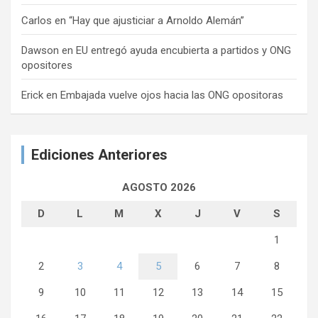
Carlos
en
“Hay que ajusticiar a Arnoldo Alemán”
Dawson
en
EU entregó ayuda encubierta a partidos y ONG
opositores
Erick
en
Embajada vuelve ojos hacia las ONG opositoras
Ediciones Anteriores
AGOSTO 2026
D
L
M
X
J
V
S
1
2
3
4
5
6
7
8
9
10
11
12
13
14
15