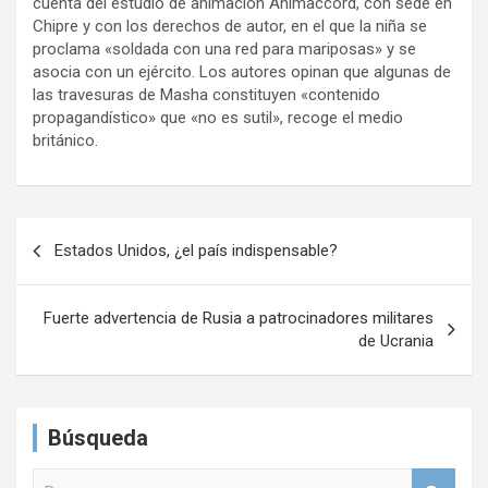
cuenta del estudio de animación Animaccord, con sede en
Chipre y con los derechos de autor, en el que la niña se
proclama «soldada con una red para mariposas» y se
asocia con un ejército. Los autores opinan que algunas de
las travesuras de Masha constituyen «contenido
propagandístico» que «no es sutil», recoge el medio
británico.
N
Estados Unidos, ¿el país indispensable?
a
v
Fuerte advertencia de Rusia a patrocinadores militares
e
de Ucrania
g
a
Búsqueda
c
i
B