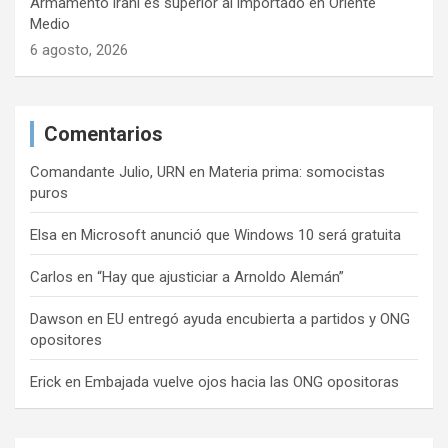
Armamento iraní es superior al importado en Oriente
Medio
6 agosto, 2026
Comentarios
Comandante Julio, URN
en
Materia prima: somocistas
puros
Elsa
en
Microsoft anunció que Windows 10 será gratuita
Carlos
en
“Hay que ajusticiar a Arnoldo Alemán”
Dawson
en
EU entregó ayuda encubierta a partidos y ONG
opositores
Erick
en
Embajada vuelve ojos hacia las ONG opositoras