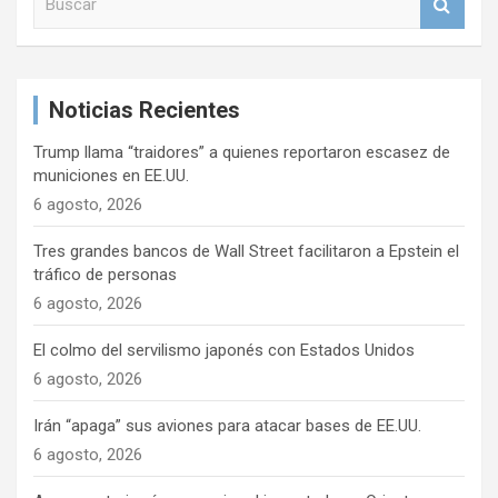
u
ó
s
n
c
a
d
Noticias Recientes
r
e
Trump llama “traidores” a quienes reportaron escasez de
e
municiones en EE.UU.
n
6 agosto, 2026
t
Tres grandes bancos de Wall Street facilitaron a Epstein el
r
tráfico de personas
6 agosto, 2026
a
d
El colmo del servilismo japonés con Estados Unidos
a
6 agosto, 2026
s
Irán “apaga” sus aviones para atacar bases de EE.UU.
6 agosto, 2026