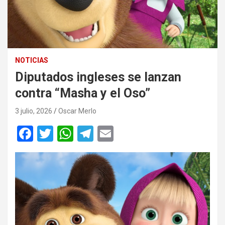
NOTICIAS
Diputados ingleses se lanzan
contra “Masha y el Oso”
3 julio, 2026
Oscar Merlo
F
T
W
T
E
a
wi
h
el
m
ce
tt
at
e
ail
b
er
s
gr
o
A
a
o
p
m