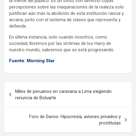
la mente del público. Es un tonto con derecho cuyas
percepciones sobre las maquinaciones de la realeza solo
justifican aún más la abolición de esta institución rancia y
arcana, junto con el sistema de clases que representa y
defiende.
En última instancia, solo cuando nosotros, como
sociedad, lloremos por las víctimas de los Harry de
nuestro mundo, sabremos que se está progresando.
Fuente: Morning Star
N
Miles de peruanos en caravana a Lima exigiendo
a
renuncia de Boluarte
v
e
Foro de Davos: Hipocresía, aviones privados y
prostitutas
g
a