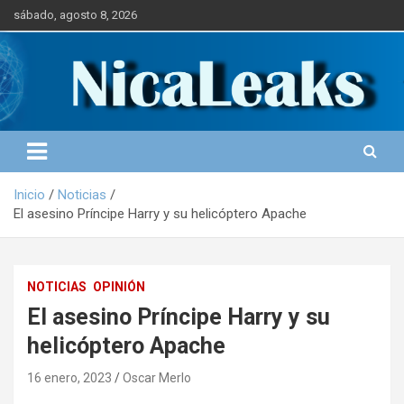
S
sábado, agosto 8, 2026
a
l
Portal de Noticias
NICALEAKS
t
a
r
a
l
c
o
Inicio
Noticias
n
El asesino Príncipe Harry y su helicóptero Apache
t
e
n
i
NOTICIAS
OPINIÓN
d
El asesino Príncipe Harry y su
o
helicóptero Apache
16 enero, 2023
Oscar Merlo