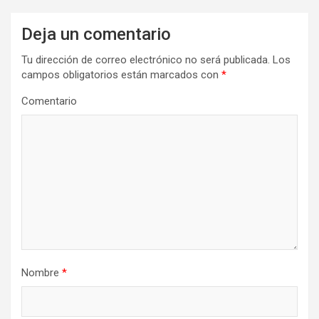
c
Deja un comentario
i
Tu dirección de correo electrónico no será publicada.
Los
ó
campos obligatorios están marcados con
*
n
Comentario
d
e
e
n
t
r
a
d
Nombre
*
a
s