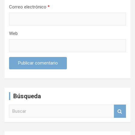
Correo electrónico
*
Web
Búsqueda
B
u
s
c
a