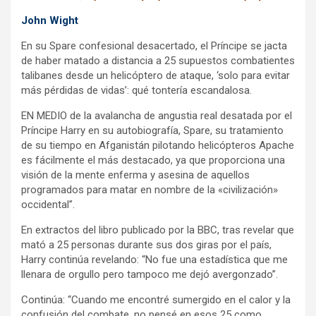
John Wight
En su Spare confesional desacertado, el Príncipe se jacta
de haber matado a distancia a 25 supuestos combatientes
talibanes desde un helicóptero de ataque, ‘solo para evitar
más pérdidas de vidas’: qué tontería escandalosa.
EN MEDIO de la avalancha de angustia real desatada por el
Príncipe Harry en su autobiografía, Spare, su tratamiento
de su tiempo en Afganistán pilotando helicópteros Apache
es fácilmente el más destacado, ya que proporciona una
visión de la mente enferma y asesina de aquellos
programados para matar en nombre de la «civilización»
occidental”.
En extractos del libro publicado por la BBC, tras revelar que
mató a 25 personas durante sus dos giras por el país,
Harry continúa revelando: “No fue una estadística que me
llenara de orgullo pero tampoco me dejó avergonzado”.
Continúa: “Cuando me encontré sumergido en el calor y la
confusión del combate, no pensé en esos 25 como