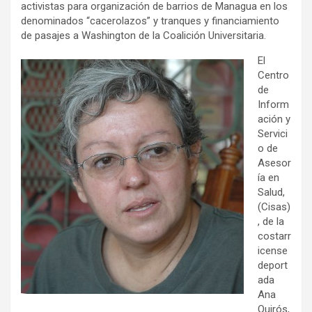
activistas para organización de barrios de Managua en los
denominados “cacerolazos” y tranques y financiamiento
de pasajes a Washington de la Coalición Universitaria.
El
Centro
de
Inform
ación y
Servici
o de
Asesor
ía en
Salud,
(Cisas)
, de la
costarr
icense
deport
ada
Ana
Quirós,