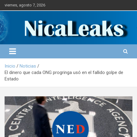
S
viernes, agosto 7, 2026
a
l
Portal de Noticias
NICALEAKS
t
a
r
a
l
c
o
Inicio
Noticias
n
El dinero que cada ONG progringa usó en el fallido golpe de
t
Estado
e
n
i
d
o