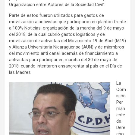
Organización entre Actores de la Sociedad Civil”.
Parte de estos fueron utilizados para gastos de
movilización a activistas que participaron en plantón frente
a 100% Noticias; organización de la marcha del 9 de mayo
del 2018, de la cual cubrió gastos logísticos y de
movilización de activistas del Movimiento 19 de Abril (M19)
y Alianza Universitaria Nicaragüense (AUN) y de miembros
del movimiento anti canal, además de financiamiento a
activistas para participar en marcha del 30 de mayo de
2018, cuando intentaron ensangrentar al país en el Día de
las Madres.
La
Com
isión
Per
man
ente
de
Dere
cho