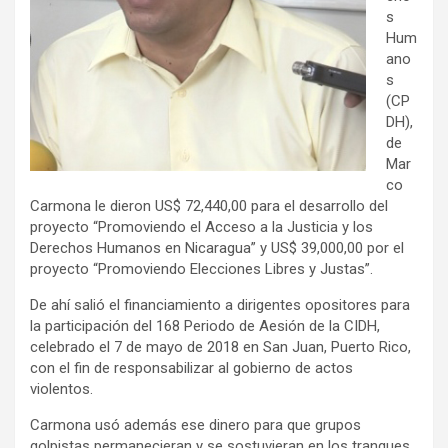
s
Hum
ano
s
(CP
DH),
de
Mar
co
Carmona le dieron US$ 72,440,00 para el desarrollo del
proyecto “Promoviendo el Acceso a la Justicia y los
Derechos Humanos en Nicaragua” y US$ 39,000,00 por el
proyecto “Promoviendo Elecciones Libres y Justas”.
De ahí salió el financiamiento a dirigentes opositores para
la participación del 168 Periodo de Aesión de la CIDH,
celebrado el 7 de mayo de 2018 en San Juan, Puerto Rico,
con el fin de responsabilizar al gobierno de actos
violentos.
Carmona usó además ese dinero para que grupos
golpistas permanecieran y se sostuvieran en los tranques