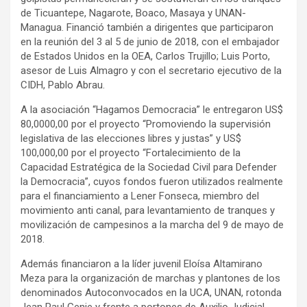
de Ticuantepe, Nagarote, Boaco, Masaya y UNAN-
Managua. Financió también a dirigentes que participaron
en la reunión del 3 al 5 de junio de 2018, con el embajador
de Estados Unidos en la OEA, Carlos Trujillo; Luis Porto,
asesor de Luis Almagro y con el secretario ejecutivo de la
CIDH, Pablo Abrau.
A la asociación “Hagamos Democracia” le entregaron US$
80,0000,00 por el proyecto “Promoviendo la supervisión
legislativa de las elecciones libres y justas” y US$
100,000,00 por el proyecto “Fortalecimiento de la
Capacidad Estratégica de la Sociedad Civil para Defender
la Democracia”, cuyos fondos fueron utilizados realmente
para el financiamiento a Lener Fonseca, miembro del
movimiento anti canal, para levantamiento de tranques y
movilización de campesinos a la marcha del 9 de mayo de
2018.
Además financiaron a la líder juvenil Eloísa Altamirano
Meza para la organización de marchas y plantones de los
denominados Autoconvocados en la UCA, UNAN, rotonda
Jean Paul Genie y frente a portones de Auxilio Judicial.