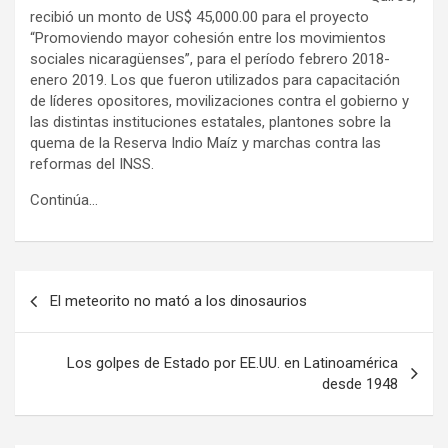
recibió un monto de US$ 45,000.00 para el proyecto
“Promoviendo mayor cohesión entre los movimientos
sociales nicaragüenses”, para el período febrero 2018-
enero 2019. Los que fueron utilizados para capacitación
de líderes opositores, movilizaciones contra el gobierno y
las distintas instituciones estatales, plantones sobre la
quema de la Reserva Indio Maíz y marchas contra las
reformas del INSS.
Continúa…
N
El meteorito no mató a los dinosaurios
a
v
Los golpes de Estado por EE.UU. en Latinoamérica
e
desde 1948
g
a