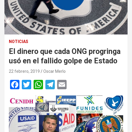
NOTICIAS
El dinero que cada ONG progringa
usó en el fallido golpe de Estado
22 febrero, 2019
Oscar Merlo
F
T
W
T
E
a
wi
h
el
m
ce
tt
at
e
ail
b
er
s
gr
o
A
a
o
p
m