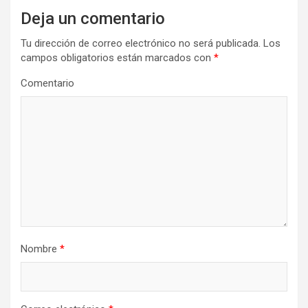
Deja un comentario
c
i
Tu dirección de correo electrónico no será publicada.
Los
campos obligatorios están marcados con
*
ó
n
Comentario
d
e
e
n
t
r
a
Nombre
*
d
a
s