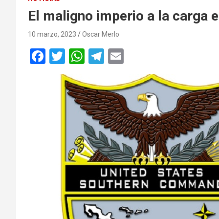
El maligno imperio a la carga 
10 marzo, 2023
Oscar Merlo
F
T
W
T
E
a
wi
h
el
m
ce
tt
at
e
ail
b
er
s
gr
o
A
a
o
p
m
k
p