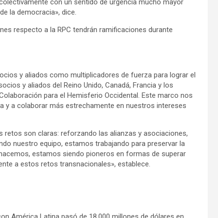
 colectivamente con un sentido de urgencia mucho mayor
de la democracia», dice.
nes respecto a la RPC tendrán ramificaciones durante
cios y aliados como multiplicadores de fuerza para lograr el
socios y aliados del Reino Unido, Canadá, Francia y los
olaboración para el Hemisferio Occidental. Este marco nos
 y a colaborar más estrechamente en nuestros intereses
retos son claras: reforzando las alianzas y asociaciones,
do nuestro equipo, estamos trabajando para preservar la
o hacemos, estamos siendo pioneros en formas de superar
nte a estos retos transnacionales», establece.
con América Latina pasó de 18.000 millones de dólares en