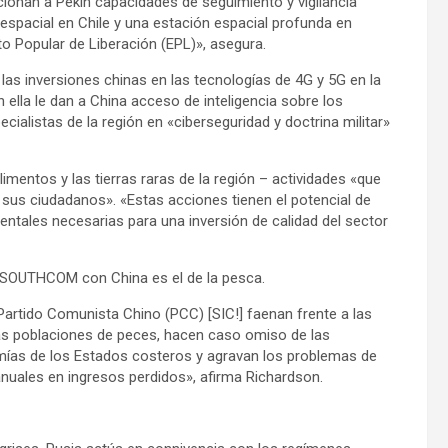
onan a Pekín capacidades de seguimiento y vigilancia
a espacial en Chile y una estación espacial profunda en
to Popular de Liberación (EPL)», asegura.
as inversiones chinas en las tecnologías de 4G y 5G en la
lla le dan a China acceso de inteligencia sobre los
alistas de la región en «ciberseguridad y doctrina militar»
mentos y las tierras raras de la región – actividades «que
sus ciudadanos». «Estas acciones tienen el potencial de
entales necesarias para una inversión de calidad del sector
USSOUTHCOM con China es el de la pesca.
artido Comunista Chino (PCC) [SIC!] faenan frente a las
s poblaciones de peces, hacen caso omiso de las
mías de los Estados costeros y agravan los problemas de
anuales en ingresos perdidos», afirma Richardson.