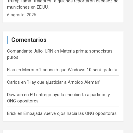
Trump llama “traidores” a quienes reportaron escasez de
municiones en EE.UU.
6 agosto, 2026
Comentarios
Comandante Julio, URN
en
Materia prima: somocistas
puros
Elsa
en
Microsoft anunció que Windows 10 será gratuita
Carlos
en
“Hay que ajusticiar a Arnoldo Alemán”
Dawson
en
EU entregó ayuda encubierta a partidos y
ONG opositores
Erick
en
Embajada vuelve ojos hacia las ONG opositoras