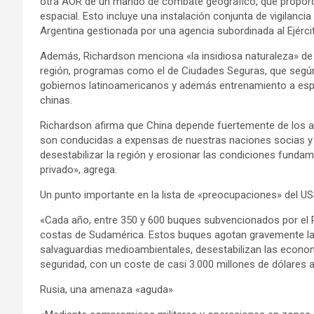
otra AOR de un mando de combate geográfico, que proporci
espacial. Esto incluye una instalación conjunta de vigilanci
Argentina gestionada por una agencia subordinada al Ejérci
Además, Richardson menciona «la insidiosa naturaleza» de l
región, programas como el de Ciudades Seguras, que según e
gobiernos latinoamericanos y además entrenamiento a especi
chinas.
Richardson afirma que China depende fuertemente de los ali
son conducidas a expensas de nuestras naciones socias y 
desestabilizar la región y erosionar las condiciones fundam
privado», agrega.
Un punto importante en la lista de «preocupaciones» del 
«Cada año, entre 350 y 600 buques subvencionados por el P
costas de Sudamérica. Estos buques agotan gravemente la
salvaguardias medioambientales, desestabilizan las econo
seguridad, con un coste de casi 3.000 millones de dólares 
Rusia, una amenaza «aguda»