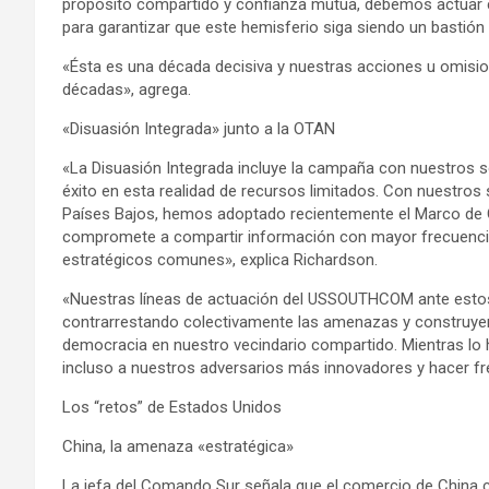
propósito compartido y confianza mutua, debemos actuar
para garantizar que este hemisferio siga siendo un bastión 
«Ésta es una década decisiva y nuestras acciones u omisio
décadas», agrega.
«Disuasión Integrada» junto a la OTAN
«La Disuasión Integrada incluye la campaña con nuestros so
éxito en esta realidad de recursos limitados. Con nuestros 
Países Bajos, hemos adoptado recientemente el Marco de C
compromete a compartir información con mayor frecuencia
estratégicos comunes», explica Richardson.
«Nuestras líneas de actuación del USSOUTHCOM ante estos 
contrarrestando colectivamente las amenazas y construyen
democracia en nuestro vecindario compartido. Mientras l
incluso a nuestros adversarios más innovadores y hacer fre
Los “retos” de Estados Unidos
China, la amenaza «estratégica»
La jefa del Comando Sur señala que el comercio de China 