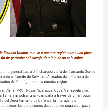
 de Estados Unidos, que ve a nuestra región como una pieza
 fin de garantizar el salvaje dominio de su país sobre
por la general Laura J. Richardson, jefa del Comando Sur de
) ante el Comité de Servicios Armados de la Cámara de
ridades del Pentágono hacia nuestra región.
pular China (PRC), Rusia, Nicaragua, Cuba, Venezuela y las
al llama a impulsar una «campaña a través de un enfoque
avés del Departamento de Defensa, la interagencia
 establecer las condiciones deseadas de seguridad, paz y