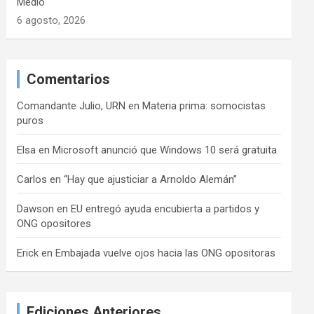
Medio
6 agosto, 2026
Comentarios
Comandante Julio, URN
en
Materia prima: somocistas
puros
Elsa
en
Microsoft anunció que Windows 10 será gratuita
Carlos
en
“Hay que ajusticiar a Arnoldo Alemán”
Dawson
en
EU entregó ayuda encubierta a partidos y
ONG opositores
Erick
en
Embajada vuelve ojos hacia las ONG opositoras
Ediciones Anteriores