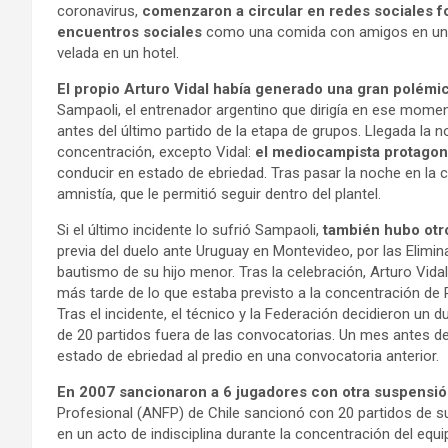
coronavirus,
comenzaron a circular en redes sociales fo
encuentros sociales
como una comida con amigos en un r
velada en un hotel.
El propio Arturo Vidal había generado una gran polémi
Sampaoli, el entrenador argentino que dirigía en ese momento
antes del último partido de la etapa de grupos. Llegada la n
concentración, excepto Vidal:
el mediocampista protagon
conducir en estado de ebriedad. Tras pasar la noche en la c
amnistía, que le permitió seguir dentro del plantel.
Si el último incidente lo sufrió Sampaoli,
también hubo otro
previa del duelo ante Uruguay en Montevideo, por las Eliminat
bautismo de su hijo menor. Tras la celebración, Arturo Vid
más tarde de lo que estaba previsto a la concentración de P
Tras el incidente, el técnico y la Federación decidieron un 
de 20 partidos fuera de las convocatorias. Un mes antes de
estado de ebriedad al predio en una convocatoria anterior.
En 2007 sancionaron a 6 jugadores con otra suspensió
Profesional (ANFP) de Chile sancionó con 20 partidos de su
en un acto de indisciplina durante la concentración del equi