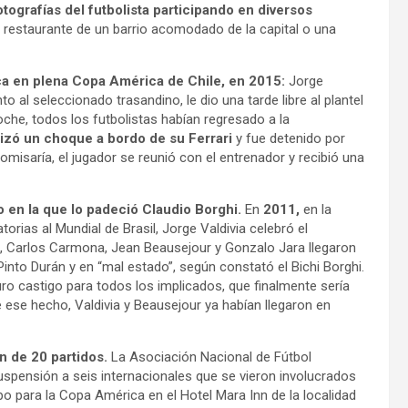
tografías del futbolista participando en diversos
estaurante de un barrio acomodado de la capital o una
ca en plena Copa América de Chile, en 2015:
Jorge
 al seleccionado trasandino, le dio una tarde libre al plantel
oche, todos los futbolistas habían regresado a la
izó un choque a bordo de su Ferrari
y fue detenido por
omisaría, el jugador se reunió con el entrenador y recibió una
 en la que lo padeció Claudio Borghi.
En
2011,
en la
orias al Mundial de Brasil, Jorge Valdivia celebró el
al, Carlos Carmona, Jean Beausejour y Gonzalo Jara llegaron
into Durán y en “mal estado”, según constató el Bichi Borghi.
duro castigo para todos los implicados, que finalmente sería
 ese hecho, Valdivia y Beausejour ya habían llegaron en
n de 20 partidos.
La Asociación Nacional de Fútbol
spensión a seis internacionales que se vieron involucrados
po para la Copa América en el Hotel Mara Inn de la localidad