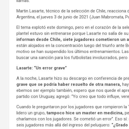
llamas.
Martin Lasarte, técnico de la selección de Chile, reacciona 
Argentina, el jueves 3 de junio de 2021 (Juan Mabromata, P
El tema explotó este domingo, pero en el corazón de la sele
plantel estuvo sin entrenarse porque Lasarte no salía de su
informan desde Chile, siete jugadores cometieron un ac
están alojados en la concentración luego del triunfo ante Bol
motivo se han suspendido los últimos entrenamientos. Las
buscar una sanción para los futbolistas involucrados, pero c
Lasarte: “Un error grave”
A la noche, Lasarte hizo su descargo en conferencia de pre
grave que se podría haber resuelto de otra manera,
hay 
ebemos ser ejemplo también, espero que nos quede el apren
partido con Uruguay, agregó: “Yo creo que todo influye, ver
Cuando le preguntaron por los jugadores que rompieron la ‘B
lidero un grupo,
tampoco hice un master en medicina,
pe
charlamos con los jugadores. Se cometió un error”. Eso sí:
seis jugadores más allá del ingreso del peluquero:
“¿Grado 