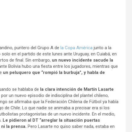
andino, puntero del Grupo A de
la Copa América
junto a la
 solo en el partido de este lunes ante Uruguay, en Cuiabá, en
artos de final. Sin embargo,
un nuevo incidente sacude la
ante Bolivia hubo una fiesta entre los jugadores, mientras que
e
un peluquero que “rompió la burbuja”, y habla de
uando se hablaba de
la clara intención de Martín Lasarte
or un nuevo episodio de indisciplina del plantel chileno,
mingo se afirmaba que la Federación Chilena de Fútbol ya había
o de Chile. Lo que nadie se animaba a precisar era si los
utbolistas protagonistas de un nuevo incidente. En el medio,
a.
Le pidieron al DT “arreglar la situación puertas
 ni la prensa.
Pero Lasarte no quiso saber nada, estaba en