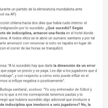
durante un partido de la eliminatoria mundialista ante
ool via AP)
cción chilena hacía dos días que había ruido interno: el
 indignación por lo sucedido.
¿Qué sucedió? Según
to de indisciplina, armaron una fiesta
en el hotel donde
ivia. A todos ellos se le abrió un sumario sanitario y por tal
arte amenazó con renunciar si esto se tapaba en lugar de
on el correr de las horas se tranquilizó.
nsa: “A lo sucedido hay que darle
la dimensión de un error
que pagar un precio y se paga. Les dije a los jugadores que d
dizaje”, y con respecto a cómo esto puede influir en el
emos si influye negativa o positivamente”.
urbuja sanitaria’, sostuvo: “Yo soy entrenador de fútbol y
ro lo que a mí me corresponde tenemos pautas y lo
 negó que hubiera sucedido algo adicional que involucre a
de indisciplina que involucró a seis jugadores? No, la