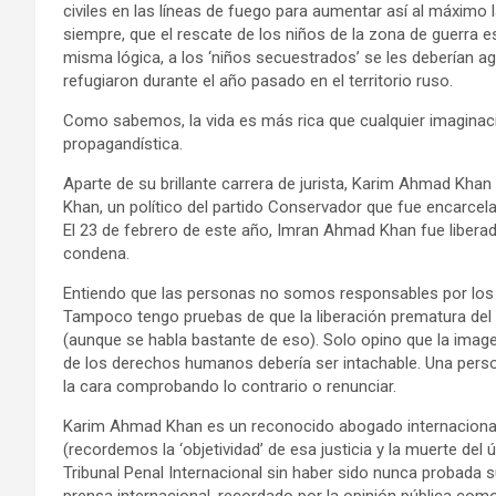
civiles en las líneas de fuego para aumentar así al máximo l
siempre, que el rescate de los niños de la zona de guerra e
misma lógica, a los ‘niños secuestrados’ se les deberían ag
refugiaron durante el año pasado en el territorio ruso.
Como sabemos, la vida es más rica que cualquier imagina
propagandística.
Aparte de su brillante carrera de jurista, Karim Ahmad K
Khan, un político del partido Conservador que fue encarce
El 23 de febrero de este año, Imran Ahmad Khan fue liberad
condena.
Entiendo que las personas no somos responsables por los
Tampoco tengo pruebas de que la liberación prematura del 
(aunque se habla bastante de eso). Solo opino que la image
de los derechos humanos debería ser intachable. Una person
la cara comprobando lo contrario o renunciar.
Karim Ahmad Khan es un reconocido abogado internacional
(recordemos la ‘objetividad’ de esa justicia y la muerte del 
Tribunal Penal Internacional sin haber sido nunca probada s