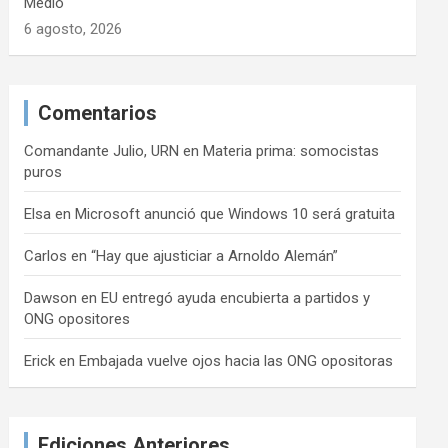
Medio
6 agosto, 2026
Comentarios
Comandante Julio, URN
en
Materia prima: somocistas
puros
Elsa
en
Microsoft anunció que Windows 10 será gratuita
Carlos
en
“Hay que ajusticiar a Arnoldo Alemán”
Dawson
en
EU entregó ayuda encubierta a partidos y
ONG opositores
Erick
en
Embajada vuelve ojos hacia las ONG opositoras
Ediciones Anteriores