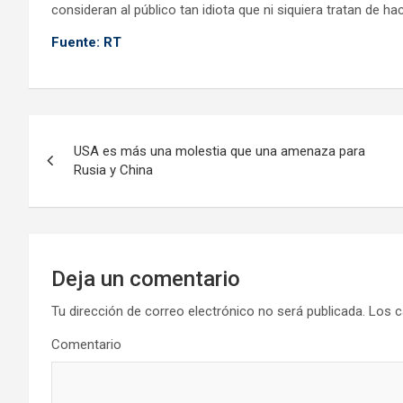
consideran al público tan idiota que ni siquiera tratan de h
Fuente: RT
N
USA es más una molestia que una amenaza para
a
Rusia y China
v
e
g
Deja un comentario
a
Tu dirección de correo electrónico no será publicada.
Los c
Comentario
c
i