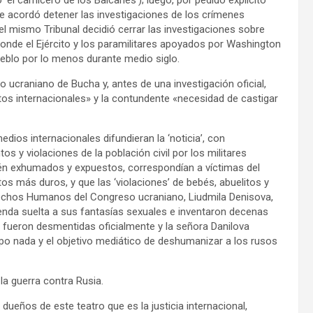
‘el carnicero de los Balcanes’); luego, por pedido explícito
e acordó detener las investigaciones de los crímenes
el mismo Tribunal decidió cerrar las investigaciones sobre
onde el Ejército y los paramilitares apoyados por Washington
ueblo por lo menos durante medio siglo.
ucraniano de Bucha y, antes de una investigación oficial,
itos internacionales» y la contundente «necesidad de castigar
os internacionales difundieran la ‘noticia’, con
os y violaciones de la población civil por los militares
én exhumados y expuestos, correspondían a víctimas del
os más duros, y que las ‘violaciones’ de bebés, abuelitos y
echos Humanos del Congreso ucraniano, Liudmila Denisova,
ienda suelta a sus fantasías sexuales e inventaron decenas
as fueron desmentidas oficialmente y la señora Danilova
o nada y el objetivo mediático de deshumanizar a los rusos
la guerra contra Rusia.
 dueños de este teatro que es la justicia internacional,