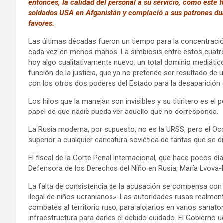
entonces, la calidad del personal a su servicio, como este 
soldados USA en Afganistán y complació a sus patrones dur
favores.
Las últimas décadas fueron un tiempo para la concentración 
cada vez en menos manos. La simbiosis entre estos cuatro
hoy algo cualitativamente nuevo: un total dominio mediático
función de la justicia, que ya no pretende ser resultado de u
con los otros dos poderes del Estado para la desaparición 
Los hilos que la manejan son invisibles y su titiritero es e
papel de que nadie pueda ver aquello que no corresponda.
La Rusia moderna, por supuesto, no es la URSS, pero el Oc
superior a cualquier caricatura soviética de tantas que se 
El fiscal de la Corte Penal Internacional, que hace pocos dí
Defensora de los Derechos del Niño en Rusia, María Lvova-
La falta de consistencia de la acusación se compensa con 
ilegal de niños ucranianos». Las autoridades rusas realment
combates al territorio ruso, para alojarlos en varios sanat
infraestructura para darles el debido cuidado. El Gobierno