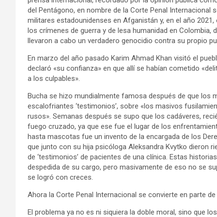
prensa internacional, recordado por la opinión pública como 
del Pentágono, en nombre de la Corte Penal Internacional s
militares estadounidenses en Afganistán y, en el año 2021, 
los crímenes de guerra y de lesa humanidad en Colombia, d
llevaron a cabo un verdadero genocidio contra su propio p
En marzo del año pasado Karim Ahmad Khan visitó el pueblo 
declaró «su confianza» en que allí se habían cometido «del
a los culpables».
Bucha se hizo mundialmente famosa después de que los medi
escalofriantes ‘testimonios’, sobre «los masivos fusilamient
rusos». Semanas después se supo que los cadáveres, reci
fuego cruzado, ya que ese fue el lugar de los enfrentamient
hasta mascotas fue un invento de la encargada de los Der
que junto con su hija psicóloga Aleksandra Kvytko dieron r
de ‘testimonios’ de pacientes de una clínica. Estas histori
despedida de su cargo, pero masivamente de eso no se sup
se logró con creces.
Ahora la Corte Penal Internacional se convierte en parte de 
El problema ya no es ni siquiera la doble moral, sino que los