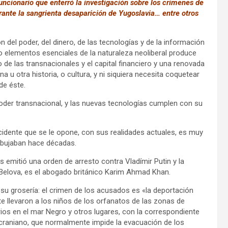
funcionario que enterró la investigación sobre los crímenes de
ante la sangrienta desaparición de Yugoslavia… entre otros
del poder, del dinero, de las tecnologías y de la información
 elementos esenciales de la naturaleza neoliberal produce
 de las transnacionales y el capital financiero y una renovada
na u otra historia, o cultura, y ni siquiera necesita coquetear
de éste.
l poder transnacional, y las nuevas tecnologías cumplen con su
cidente que se le opone, con sus realidades actuales, es muy
dibujaban hace décadas.
as emitió una orden de arresto contra Vladímir Putin y la
Belova, es el abogado británico Karim Ahmad Khan.
su grosería: el crimen de los acusados es «la deportación
e llevaron a los niños de los orfanatos de las zonas de
orios en el mar Negro y otros lugares, con la correspondiente
 ucraniano, que normalmente impide la evacuación de los