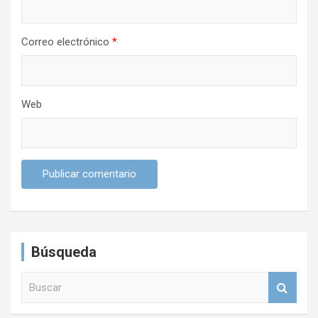
a
s
Correo electrónico
*
Web
Búsqueda
B
u
s