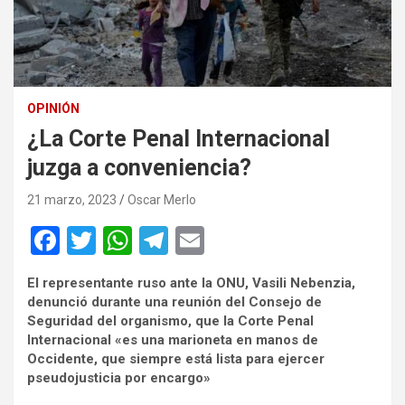
OPINIÓN
¿La Corte Penal Internacional
juzga a conveniencia?
21 marzo, 2023
Oscar Merlo
F
T
W
T
E
a
wi
h
el
m
El representante ruso ante la ONU, Vasili Nebenzia,
ce
tt
at
e
ail
denunció durante una reunión del Consejo de
b
er
s
gr
Seguridad del organismo, que la Corte Penal
Internacional «es una marioneta en manos de
o
A
a
Occidente, que siempre está lista para ejercer
o
p
m
pseudojusticia por encargo»