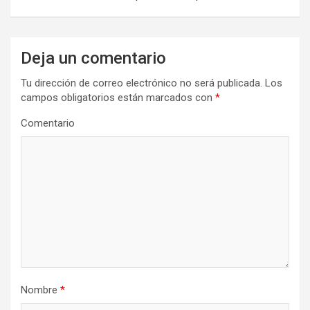
g
a
Deja un comentario
c
i
Tu dirección de correo electrónico no será publicada.
Los
campos obligatorios están marcados con
*
ó
n
Comentario
d
e
e
n
t
r
a
Nombre
*
d