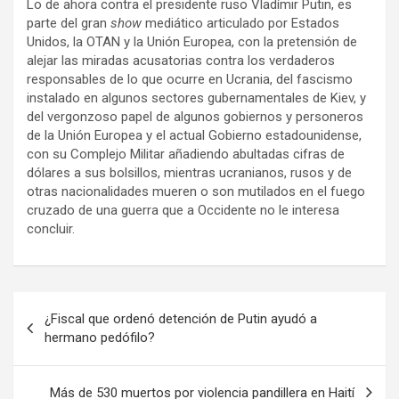
Lo de ahora contra el presidente ruso Vladímir Putin, es
parte del gran
show
mediático articulado por Estados
Unidos, la OTAN y la Unión Europea, con la pretensión de
alejar las miradas acusatorias contra los verdaderos
responsables de lo que ocurre en Ucrania, del fascismo
instalado en algunos sectores gubernamentales de Kiev, y
del vergonzoso papel de algunos gobiernos y personeros
de la Unión Europea y el actual Gobierno estadounidense,
con su Complejo Militar añadiendo abultadas cifras de
dólares a sus bolsillos, mientras ucranianos, rusos y de
otras nacionalidades mueren o son mutilados en el fuego
cruzado de una guerra que a Occidente no le interesa
concluir.
N
¿Fiscal que ordenó detención de Putin ayudó a
a
hermano pedófilo?
v
e
Más de 530 muertos por violencia pandillera en Haití