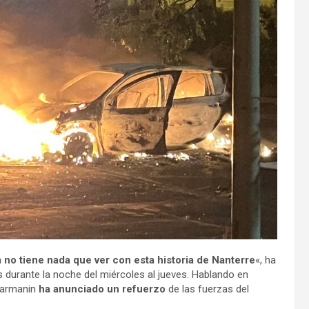
a
no tiene nada que ver con esta historia de Nanterre
«, ha
 durante la noche del miércoles al jueves. Hablando en
Darmanin
ha anunciado un refuerzo
de las fuerzas del