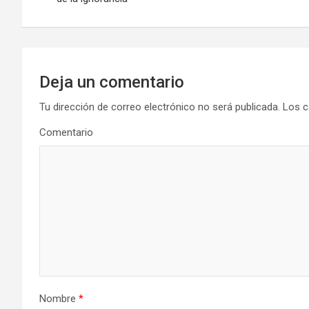
v
e
g
Deja un comentario
a
Tu dirección de correo electrónico no será publicada.
Los c
Comentario
c
i
ó
n
d
e
Nombre
*