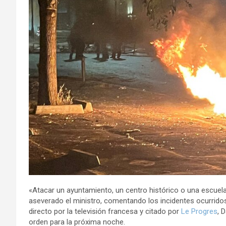
«Atacar un ayuntamiento, un centro histórico o una escuel
aseverado el ministro, comentando los incidentes ocurridos
directo por la televisión francesa y citado por
Le Progres
, 
orden para la próxima noche.