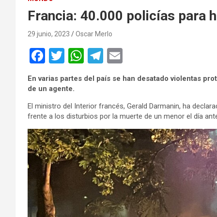
Francia: 40.000 policías para h
29 junio, 2023
Oscar Merlo
F
T
W
T
E
a
wi
h
el
m
En varias partes del país se han desatado violentas pr
ce
tt
at
e
ail
de un agente.
b
er
s
gr
El ministro del Interior francés, Gerald Darmanin, ha declar
o
A
a
frente a los disturbios por la muerte de un menor el día ant
o
p
m
k
p