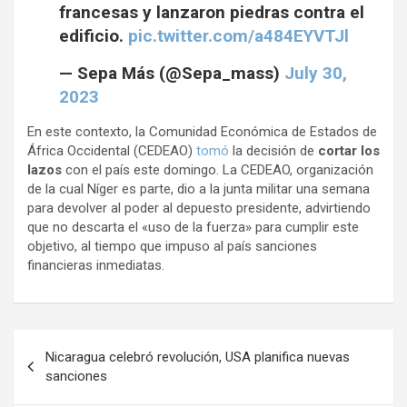
francesas y lanzaron piedras contra el
edificio.
pic.twitter.com/a484EYVTJl
— Sepa Más (@Sepa_mass)
July 30,
2023
En este contexto, la Comunidad Económica de Estados de
África Occidental (CEDEAO)
tomó
la decisión de
cortar los
lazos
con el país este domingo. La CEDEAO, organización
de la cual Níger es parte, dio a la junta militar una semana
para devolver al poder al depuesto presidente, advirtiendo
que no descarta el «uso de la fuerza» para cumplir este
objetivo, al tiempo que impuso al país sanciones
financieras inmediatas.
N
Nicaragua celebró revolución, USA planifica nuevas
a
sanciones
v