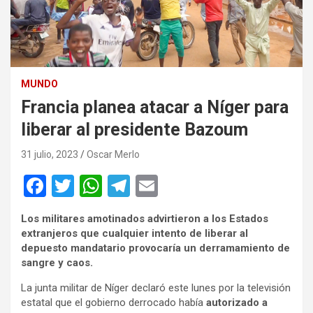
MUNDO
Francia planea atacar a Níger para
liberar al presidente Bazoum
31 julio, 2023
Oscar Merlo
F
T
W
T
E
a
wi
h
el
m
Los militares amotinados advirtieron a los Estados
ce
tt
at
e
ail
extranjeros que cualquier intento de liberar al
b
er
s
gr
depuesto mandatario provocaría un derramamiento de
sangre y caos.
o
A
a
La junta militar de Níger declaró este lunes por la televisión
o
p
m
estatal que el gobierno derrocado había
autorizado a