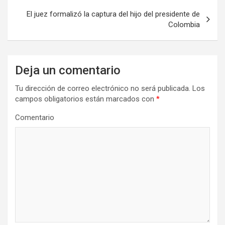
e
El juez formalizó la captura del hijo del presidente de
Colombia
g
a
c
Deja un comentario
i
Tu dirección de correo electrónico no será publicada.
Los
ó
campos obligatorios están marcados con
*
n
Comentario
d
e
e
n
t
r
a