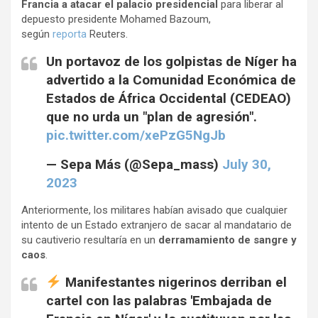
k
p
Francia a atacar el palacio presidencial
para liberar al
depuesto presidente Mohamed Bazoum,
según
reporta
Reuters.
Un portavoz de los golpistas de Níger ha
advertido a la Comunidad Económica de
Estados de África Occidental (CEDEAO)
que no urda un "plan de agresión".
pic.twitter.com/xePzG5NgJb
— Sepa Más (@Sepa_mass)
July 30,
2023
Anteriormente, los militares habían avisado que cualquier
intento de un Estado extranjero de sacar al mandatario de
su cautiverio resultaría en un
derramamiento de sangre y
caos
.
Manifestantes nigerinos derriban el
cartel con las palabras 'Embajada de