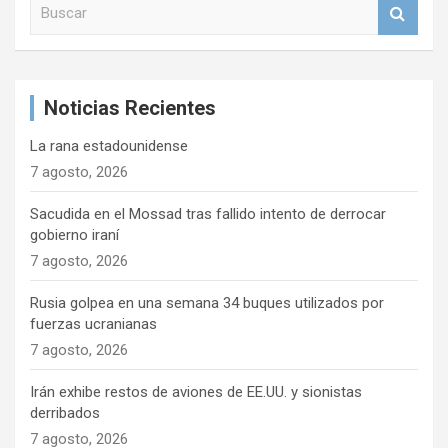
B
u
s
c
a
Noticias Recientes
r
La rana estadounidense
7 agosto, 2026
Sacudida en el Mossad tras fallido intento de derrocar
gobierno iraní
7 agosto, 2026
Rusia golpea en una semana 34 buques utilizados por
fuerzas ucranianas
7 agosto, 2026
Irán exhibe restos de aviones de EE.UU. y sionistas
derribados
7 agosto, 2026