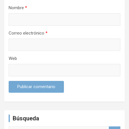
d
Nombre
*
a
s
Correo electrónico
*
Web
Búsqueda