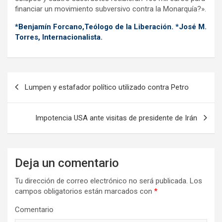
financiar un movimiento subversivo contra la Monarquía?».
*Benjamín Forcano,Teólogo de la Liberación. *José M.
Torres, Internacionalista.
N
Lumpen y estafador político utilizado contra Petro
a
v
Impotencia USA ante visitas de presidente de Irán
e
g
a
Deja un comentario
c
Tu dirección de correo electrónico no será publicada.
Los
i
campos obligatorios están marcados con
*
ó
Comentario