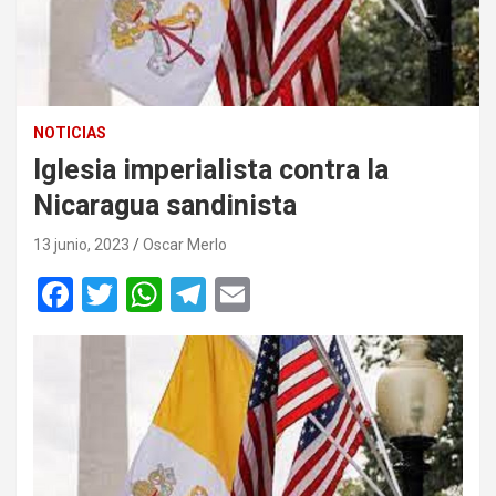
NOTICIAS
Iglesia imperialista contra la
Nicaragua sandinista
13 junio, 2023
Oscar Merlo
F
T
W
T
E
a
wi
h
el
m
ce
tt
at
e
ail
b
er
s
gr
o
A
a
o
p
m