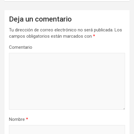
g
a
Deja un comentario
c
Tu dirección de correo electrónico no será publicada.
Los
i
campos obligatorios están marcados con
*
ó
Comentario
n
d
e
e
n
t
r
Nombre
*
a
d