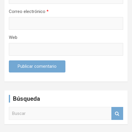
a
Correo electrónico
*
s
Web
Búsqueda
B
u
s
c