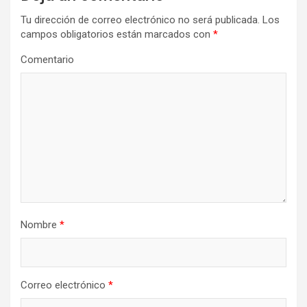
i
Tu dirección de correo electrónico no será publicada.
Los
campos obligatorios están marcados con
*
ó
n
Comentario
d
e
e
n
t
r
a
Nombre
*
d
a
s
Correo electrónico
*