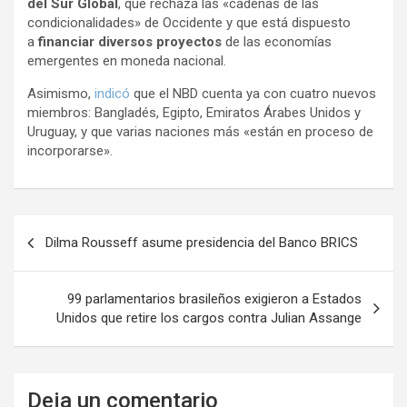
del Sur Global
, que rechaza las «cadenas de las
condicionalidades» de Occidente y que está dispuesto
a
financiar diversos proyectos
de las economías
emergentes en moneda nacional.
Asimismo,
indicó
que el NBD cuenta ya con cuatro nuevos
miembros: Bangladés, Egipto, Emiratos Árabes Unidos y
Uruguay, y que varias naciones más «están en proceso de
incorporarse».
N
Dilma Rousseff asume presidencia del Banco BRICS
a
v
99 parlamentarios brasileños exigieron a Estados
e
Unidos que retire los cargos contra Julian Assange
g
a
Deja un comentario
c