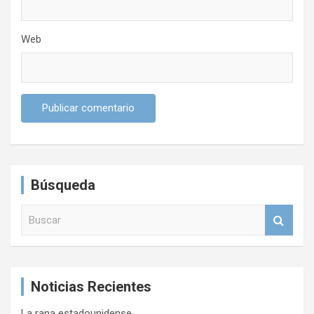
Web
Búsqueda
B
u
s
c
a
Noticias Recientes
r
La rana estadounidense