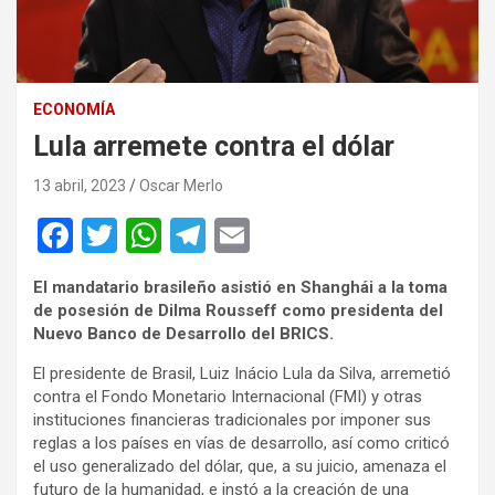
ECONOMÍA
Lula arremete contra el dólar
13 abril, 2023
Oscar Merlo
F
T
W
T
E
a
wi
h
el
m
El mandatario brasileño asistió en Shanghái a la toma
ce
tt
at
e
ail
de posesión de Dilma Rousseff como presidenta del
b
er
s
gr
Nuevo Banco de Desarrollo del BRICS.
o
A
a
El presidente de Brasil, Luiz Inácio Lula da Silva, arremetió
contra el Fondo Monetario Internacional (FMI) y otras
o
p
m
instituciones financieras tradicionales por imponer sus
k
p
reglas a los países en vías de desarrollo, así como criticó
el uso generalizado del dólar, que, a su juicio, amenaza el
futuro de la humanidad, e instó a la creación de una