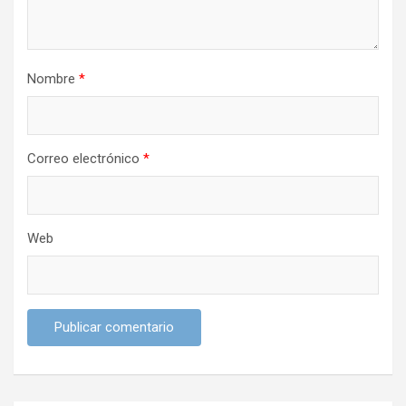
t
r
a
Nombre
*
d
a
s
Correo electrónico
*
Web