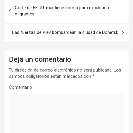
N
Corte de EE.UU. mantiene norma para expulsar a
a
migrantes
v
e
Las fuerzas de Kiev bombardean la ciudad de Donetsk
g
a
Deja un comentario
c
i
Tu dirección de correo electrónico no será publicada.
Los
campos obligatorios están marcados con
*
ó
n
Comentario
d
e
e
n