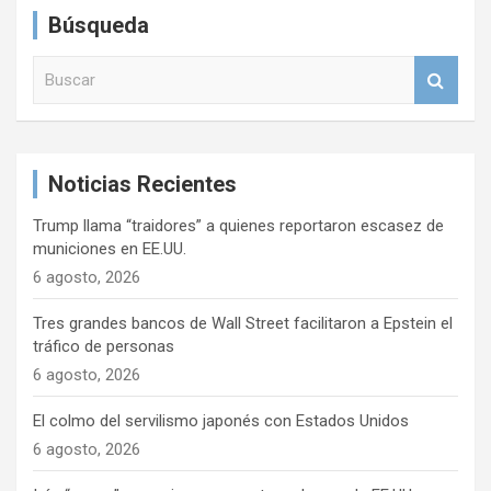
Búsqueda
B
u
s
c
a
Noticias Recientes
r
Trump llama “traidores” a quienes reportaron escasez de
municiones en EE.UU.
6 agosto, 2026
Tres grandes bancos de Wall Street facilitaron a Epstein el
tráfico de personas
6 agosto, 2026
El colmo del servilismo japonés con Estados Unidos
6 agosto, 2026