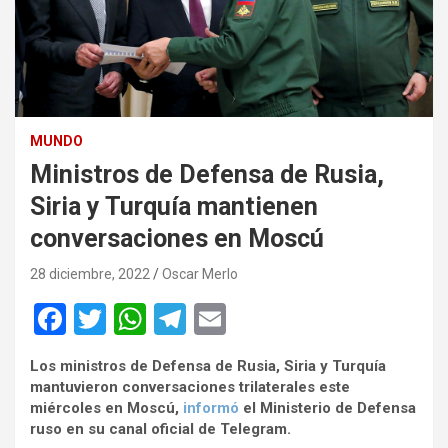
MUNDO
Ministros de Defensa de Rusia,
Siria y Turquía mantienen
conversaciones en Moscú
28 diciembre, 2022
Oscar Merlo
F
T
W
T
E
a
wi
h
el
m
Los ministros de Defensa de Rusia, Siria y Turquía
ce
tt
at
e
ail
mantuvieron conversaciones trilaterales este
b
er
s
gr
miércoles en Moscú,
informó
el Ministerio de Defensa
ruso en su canal oficial de Telegram.
o
A
a