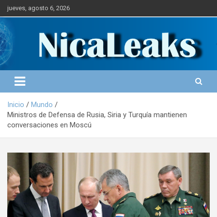
S
jueves, agosto 6, 2026
a
l
Portal de Noticias
NICALEAKS
t
a
r
a
l
c
o
Inicio
Mundo
n
Ministros de Defensa de Rusia, Siria y Turquía mantienen
t
conversaciones en Moscú
e
n
i
d
o