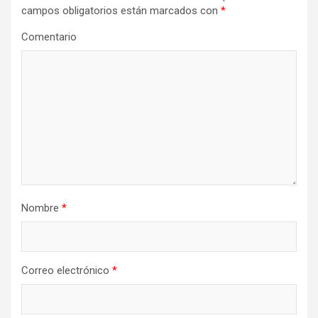
campos obligatorios están marcados con
*
ó
n
Comentario
d
e
e
n
t
r
a
Nombre
*
d
a
s
Correo electrónico
*