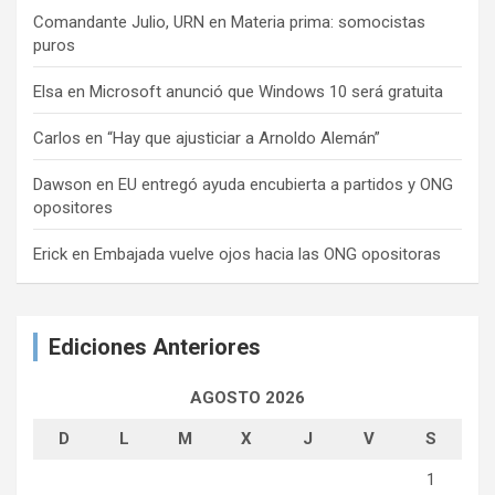
Comandante Julio, URN
en
Materia prima: somocistas
puros
Elsa
en
Microsoft anunció que Windows 10 será gratuita
Carlos
en
“Hay que ajusticiar a Arnoldo Alemán”
Dawson
en
EU entregó ayuda encubierta a partidos y ONG
opositores
Erick
en
Embajada vuelve ojos hacia las ONG opositoras
Ediciones Anteriores
AGOSTO 2026
D
L
M
X
J
V
S
1