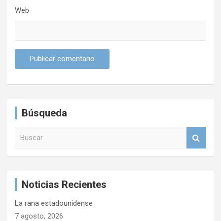
Web
Búsqueda
B
u
s
c
a
Noticias Recientes
r
La rana estadounidense
7 agosto, 2026