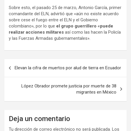
Sobre esto, el pasado 25 de marzo, Antonio García, primer
comandante del ELN, advirtió que «aún no existe acuerdo
sobre cese el fuego entre el ELN y el Gobierno
colombiano», por lo que
el grupo guerrillero «puede
realizar acciones militares
así como las hacen la Policía
y las Fuerzas Armadas gubernamentales».
N
Elevan la cifra de muertos por alud de tierra en Ecuador
a
v
López Obrador promete justicia por muerte de 38
e
migrantes en México
g
a
Deja un comentario
c
i
Tu dirección de correo electrónico no será publicada.
Los