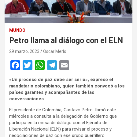
MUNDO
Petro llama al diálogo con el ELN
29 marzo, 2023
Oscar Merlo
F
T
W
T
E
a
wi
h
el
m
«Un proceso de paz debe ser serio», expresó el
ce
tt
at
e
ail
mandatario colombiano, quien también convocó a los
b
er
s
gr
países garantes y acompañantes de las
conversaciones.
o
A
a
El presidente de Colombia, Gustavo Petro, llamó este
o
p
m
miércoles a consulta a la delegación de Gobierno que
k
p
participa en la mesa de diálogo con el Ejército de
Liberación Nacional (ELN) para revisar el proceso y
negociaciones de paz con ese grupo guerrillero.