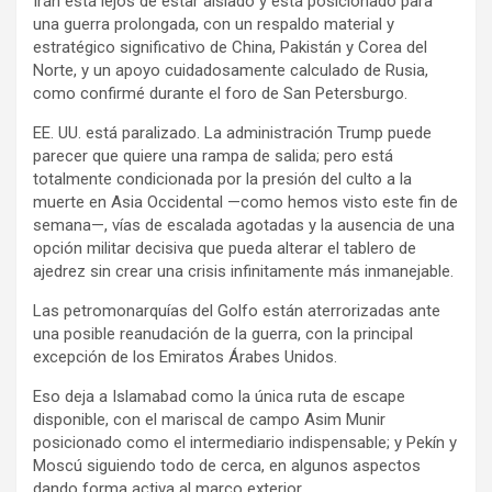
Irán está lejos de estar aislado y está posicionado para
una guerra prolongada, con un respaldo material y
estratégico significativo de China, Pakistán y Corea del
Norte, y un apoyo cuidadosamente calculado de Rusia,
como confirmé durante el foro de San Petersburgo.
EE. UU. está paralizado. La administración Trump puede
parecer que quiere una rampa de salida; pero está
totalmente condicionada por la presión del culto a la
muerte en Asia Occidental —como hemos visto este fin de
semana—, vías de escalada agotadas y la ausencia de una
opción militar decisiva que pueda alterar el tablero de
ajedrez sin crear una crisis infinitamente más inmanejable.
Las petromonarquías del Golfo están aterrorizadas ante
una posible reanudación de la guerra, con la principal
excepción de los Emiratos Árabes Unidos.
Eso deja a Islamabad como la única ruta de escape
disponible, con el mariscal de campo Asim Munir
posicionado como el intermediario indispensable; y Pekín y
Moscú siguiendo todo de cerca, en algunos aspectos
dando forma activa al marco exterior.