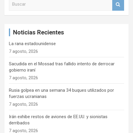
B
ó
u
n
s
c
d
a
e
Noticias Recientes
r
e
La rana estadounidense
n
7 agosto, 2026
t
Sacudida en el Mossad tras fallido intento de derrocar
r
gobierno iraní
7 agosto, 2026
a
d
Rusia golpea en una semana 34 buques utilizados por
fuerzas ucranianas
a
7 agosto, 2026
s
Irán exhibe restos de aviones de EE.UU. y sionistas
derribados
7 agosto, 2026