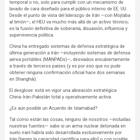
temporal o no, solo para cumplir con un mecanismo de
lavado de cara diseñado para el público interno de EE. UU.
Desde el punto de vista del liderazgo de Irán —con Mojtaba
al timón—, el HEU va mucho más allá de un activo técnico;
es la fusión definitiva de soberanía, disuasión, influencia y
supervivencia política.
China ha entregado sistemas de defensa estratégica de
última generación a Irán —incluyendo sistemas de defensa
aérea portátiles (MANPADs)—, desviados encubiertamente
a través de terceros países (y es por eso que no pude
obtener ninguna confirmación oficial hace dos semanas
en Shanghái).
El desglose: está en vigor una alineación estratégica
China-Irán-Pakistán total y operativamente activa.
¿Es aún posible un Acuerdo de Islamabad?
Tal como están las cosas, ninguno de nosotros —incluidas
nuestras fuentes— sabe si un arma nuclear detonada en
suelo iraní habría sido desarrollada exclusivamente por
Irán [tienen la capacidad científica para ello] o con posible