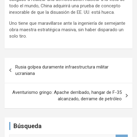
todo el mundo, China adquirirá una prueba de concepto
inexorable de que la disuasión de EE. UU. está hueca.
Uno tiene que maravillarse ante la ingeniería de semejante
obra maestra estratégica masiva, sin haber disparado un
solo tiro.
N
Rusia golpea duramente infraestructura militar
a
ucraniana
v
e
Aventurismo gringo: Apache derribado, hangar de F-35
alcanzado, derrame de petróleo
g
a
c
Búsqueda
i