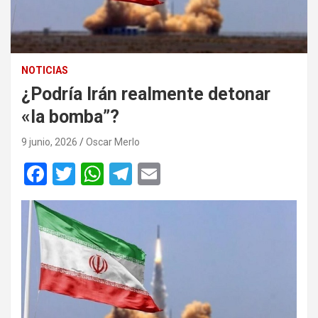
NOTICIAS
¿Podría Irán realmente detonar
«la bomba”?
9 junio, 2026
Oscar Merlo
F
T
W
T
E
a
wi
h
el
m
ce
tt
at
e
ail
b
er
s
gr
o
A
a
o
p
m
k
p