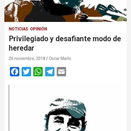
NOTICIAS
OPINIÓN
Privilegiado y desafiante modo de
heredar
26 noviembre, 2018
Oscar Merlo
F
T
W
T
E
a
wi
h
el
m
ce
tt
at
e
ail
b
er
s
gr
o
A
a
o
p
m
k
p