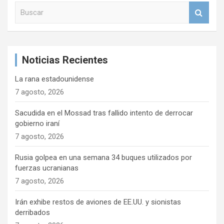
B
u
s
c
a
Noticias Recientes
r
La rana estadounidense
7 agosto, 2026
Sacudida en el Mossad tras fallido intento de derrocar
gobierno iraní
7 agosto, 2026
Rusia golpea en una semana 34 buques utilizados por
fuerzas ucranianas
7 agosto, 2026
Irán exhibe restos de aviones de EE.UU. y sionistas
derribados