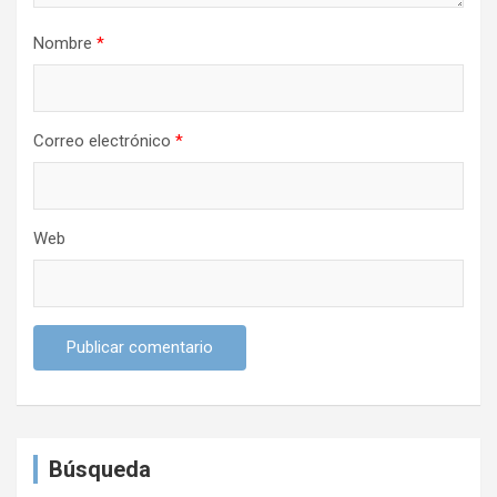
a
Nombre
*
d
a
s
Correo electrónico
*
Web
Búsqueda