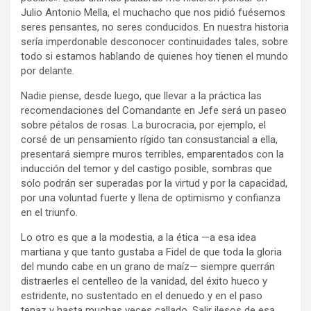
Julio Antonio Mella, el muchacho que nos pidió fuésemos
seres pensantes, no seres conducidos. En nuestra historia
sería imperdonable desconocer continuidades tales, sobre
todo si estamos hablando de quienes hoy tienen el mundo
por delante.
Nadie piense, desde luego, que llevar a la práctica las
recomendaciones del Comandante en Jefe será un paseo
sobre pétalos de rosas. La burocracia, por ejemplo, el
corsé de un pensamiento rígido tan consustancial a ella,
presentará siempre muros terribles, emparentados con la
inducción del temor y del castigo posible, sombras que
solo podrán ser superadas por la virtud y por la capacidad,
por una voluntad fuerte y llena de optimismo y confianza
en el triunfo.
Lo otro es que a la modestia, a la ética —a esa idea
martiana y que tanto gustaba a Fidel de que toda la gloria
del mundo cabe en un grano de maíz— siempre querrán
distraerles el centelleo de la vanidad, del éxito hueco y
estridente, no sustentado en el denuedo y en el paso
tenaz y hasta muchas veces callado. Salir ilesos de esa