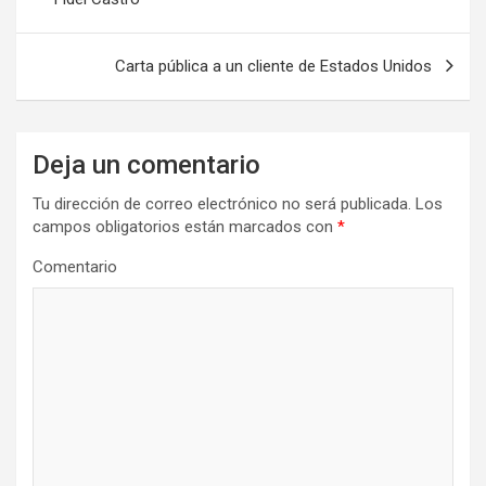
v
e
Carta pública a un cliente de Estados Unidos
g
a
Deja un comentario
c
i
Tu dirección de correo electrónico no será publicada.
Los
campos obligatorios están marcados con
*
ó
n
Comentario
d
e
e
n
t
r