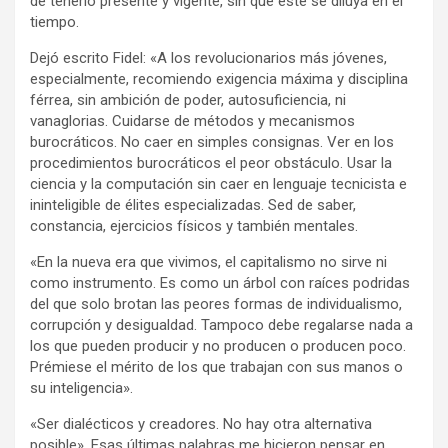
de tenerlo presente y vigente, sin que este se diluya en el
tiempo.
Dejó escrito Fidel: «A los revolucionarios más jóvenes,
especialmente, recomiendo exigencia máxima y disciplina
férrea, sin ambición de poder, autosuficiencia, ni
vanaglorias. Cuidarse de métodos y mecanismos
burocráticos. No caer en simples consignas. Ver en los
procedimientos burocráticos el peor obstáculo. Usar la
ciencia y la computación sin caer en lenguaje tecnicista e
ininteligible de élites especializadas. Sed de saber,
constancia, ejercicios físicos y también mentales.
«En la nueva era que vivimos, el capitalismo no sirve ni
como instrumento. Es como un árbol con raíces podridas
del que solo brotan las peores formas de individualismo,
corrupción y desigualdad. Tampoco debe regalarse nada a
los que pueden producir y no producen o producen poco.
Prémiese el mérito de los que trabajan con sus manos o
su inteligencia».
«Ser dialécticos y creadores. No hay otra alternativa
posible». Esas últimas palabras me hicieron pensar en