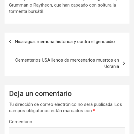
Grumman o Raytheon, que han capeado con soltura la
tormenta bursátil.
N
Nicaragua, memoria histórica y contra el genocidio
a
v
Cementerios USA llenos de mercenarios muertos en
e
Ucrania
g
a
Deja un comentario
c
i
Tu dirección de correo electrónico no será publicada.
Los
campos obligatorios están marcados con
*
ó
n
Comentario
d