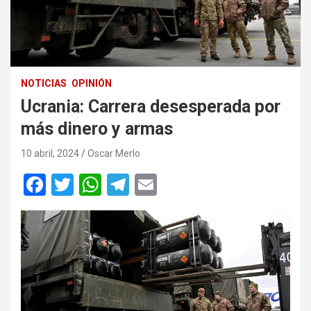
NOTICIAS
OPINIÓN
Ucrania: Carrera desesperada por
más dinero y armas
10 abril, 2024
Oscar Merlo
F
T
W
T
E
a
wi
h
el
m
ce
tt
at
e
ail
b
er
s
gr
o
A
a
o
p
m