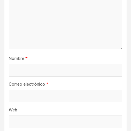
e
e
n
t
r
a
Nombre
*
d
a
s
Correo electrónico
*
Web