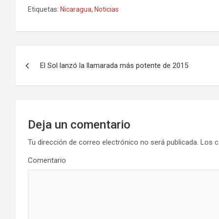
Etiquetas:
Nicaragua
,
Noticias
N
El Sol lanzó la llamarada más potente de 2015
a
v
e
Deja un comentario
g
Tu dirección de correo electrónico no será publicada.
Los c
a
Comentario
c
i
ó