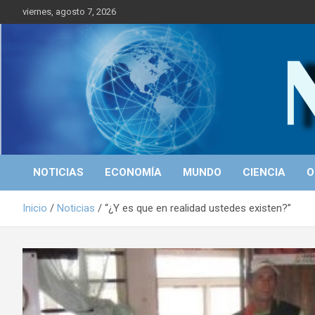
S
viernes, agosto 7, 2026
a
l
t
a
r
Portal de Noticias
NICALEAKS
a
l
c
o
n
t
NOTICIAS
ECONOMÍA
MUNDO
CIENCIA
O
e
n
Inicio
Noticias
“¿Y es que en realidad ustedes existen?”
i
d
o