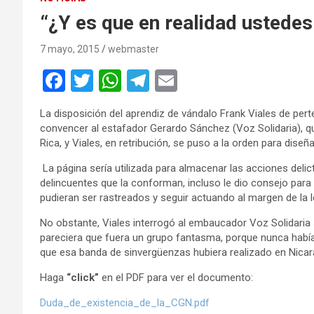
“¿Y es que en realidad ustedes
7 mayo, 2015
webmaster
F
T
W
T
E
a
wi
h
el
m
La disposición del aprendiz de vándalo Frank Viales de pe
ce
tt
at
e
ail
convencer al estafador Gerardo Sánchez (Voz Solidaria), quie
b
er
s
gr
Rica, y Viales, en retribución, se puso a la orden para diseñ
o
A
a
La página sería utilizada para almacenar las acciones delic
delincuentes que la conforman, incluso le dio consejo para
o
p
m
pudieran ser rastreados y seguir actuando al margen de la l
k
p
No obstante, Viales interrogó al embaucador Voz Solidaria 
pareciera que fuera un grupo fantasma, porque nunca hab
que esa banda de sinvergüenzas hubiera realizado en Nicara
Haga
“click”
en el PDF para ver el documento:
Duda_de_existencia_de_la_CGN.pdf