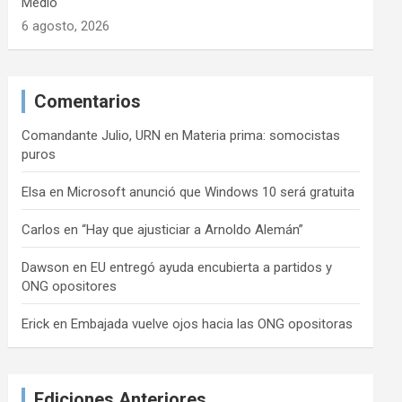
Medio
6 agosto, 2026
Comentarios
Comandante Julio, URN
en
Materia prima: somocistas
puros
Elsa
en
Microsoft anunció que Windows 10 será gratuita
Carlos
en
“Hay que ajusticiar a Arnoldo Alemán”
Dawson
en
EU entregó ayuda encubierta a partidos y
ONG opositores
Erick
en
Embajada vuelve ojos hacia las ONG opositoras
Ediciones Anteriores