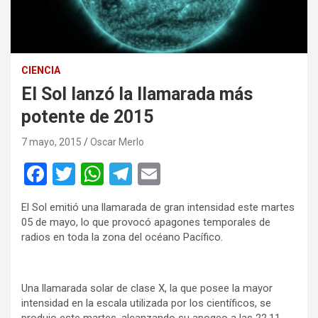
CIENCIA
El Sol lanzó la llamarada más
potente de 2015
7 mayo, 2015
Oscar Merlo
F
T
W
T
E
a
wi
h
el
m
El Sol emitió una llamarada de gran intensidad este martes
ce
tt
at
e
ail
05 de mayo, lo que provocó apagones temporales de
b
er
s
gr
radios en toda la zona del océano Pacífico.
o
A
a
o
p
m
Una llamarada solar de clase X, la que posee la mayor
intensidad en la escala utilizada por los científicos, se
k
p