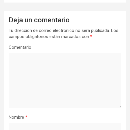
g
a
Deja un comentario
c
Tu dirección de correo electrónico no será publicada.
Los
i
campos obligatorios están marcados con
*
ó
Comentario
n
d
e
e
n
t
r
Nombre
*
a
d