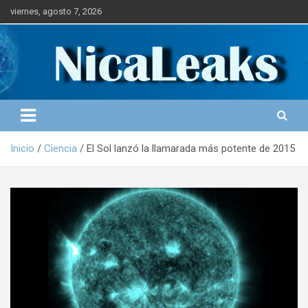
S
viernes, agosto 7, 2026
a
l
Portal de Noticias
NICALEAKS
t
a
r
a
l
c
o
Inicio
Ciencia
El Sol lanzó la llamarada más potente de 2015
n
t
e
n
i
d
o