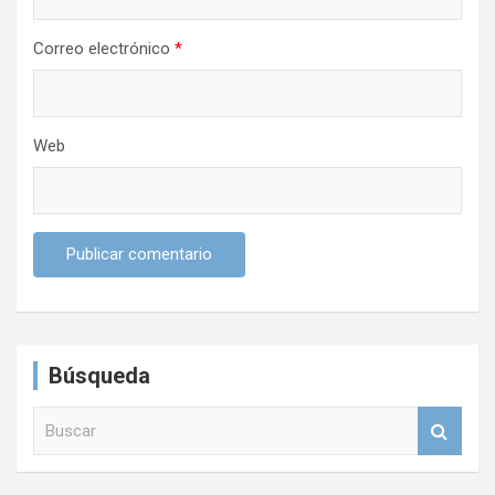
a
Correo electrónico
*
s
Web
Búsqueda
B
u
s
c