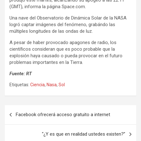
produjo este martes, alcanzando su apogeo a las 22.11
(GMT), informa la página Space.com.
Una nave del Observatorio de Dinámica Solar de la NASA
logró captar imágenes del fenómeno, grabándo las
múltiples longitudes de las ondas de luz.
A pesar de haber provocado apagones de radio, los
científicos consideran que es poco probable que la
explosión haya causado o pueda provocar en el futuro
problemas importantes en la Tierra.
Fuente: RT
Etiquetas:
Ciencia
,
Nasa
,
Sol
N
Facebook ofrecerá acceso gratuito a internet
a
v
“¿Y es que en realidad ustedes existen?”
e