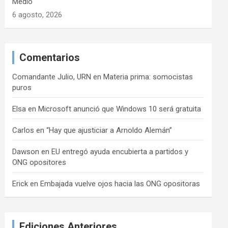
Medio
6 agosto, 2026
Comentarios
Comandante Julio, URN
en
Materia prima: somocistas
puros
Elsa
en
Microsoft anunció que Windows 10 será gratuita
Carlos
en
“Hay que ajusticiar a Arnoldo Alemán”
Dawson
en
EU entregó ayuda encubierta a partidos y
ONG opositores
Erick
en
Embajada vuelve ojos hacia las ONG opositoras
Ediciones Anteriores