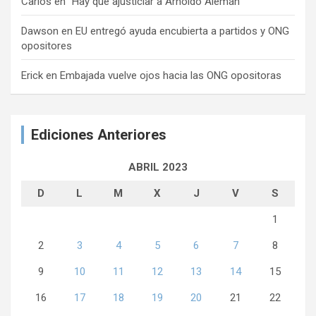
Carlos
en
“Hay que ajusticiar a Arnoldo Alemán”
Dawson
en
EU entregó ayuda encubierta a partidos y ONG
opositores
Erick
en
Embajada vuelve ojos hacia las ONG opositoras
Ediciones Anteriores
ABRIL 2023
D
L
M
X
J
V
S
1
2
3
4
5
6
7
8
9
10
11
12
13
14
15
16
17
18
19
20
21
22