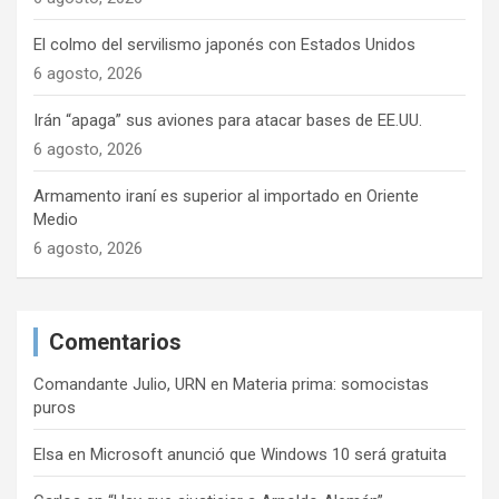
n
t
El colmo del servilismo japonés con Estados Unidos
6 agosto, 2026
r
a
Irán “apaga” sus aviones para atacar bases de EE.UU.
d
6 agosto, 2026
a
Armamento iraní es superior al importado en Oriente
s
Medio
6 agosto, 2026
Comentarios
Comandante Julio, URN
en
Materia prima: somocistas
puros
Elsa
en
Microsoft anunció que Windows 10 será gratuita