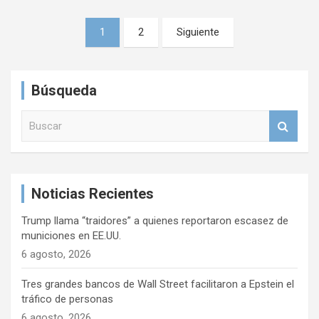
N
1
2
Siguiente
a
v
Búsqueda
e
g
B
u
a
s
c
c
a
i
Noticias Recientes
r
ó
Trump llama “traidores” a quienes reportaron escasez de
n
municiones en EE.UU.
d
6 agosto, 2026
e
Tres grandes bancos de Wall Street facilitaron a Epstein el
e
tráfico de personas
6 agosto, 2026