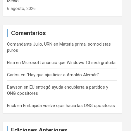
Medio
6 agosto, 2026
Comentarios
Comandante Julio, URN
en
Materia prima: somocistas
puros
Elsa
en
Microsoft anunció que Windows 10 será gratuita
Carlos
en
“Hay que ajusticiar a Arnoldo Alemán”
Dawson
en
EU entregó ayuda encubierta a partidos y
ONG opositores
Erick
en
Embajada vuelve ojos hacia las ONG opositoras
Ediciones Anteriores