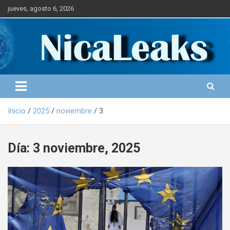
S
jueves, agosto 6, 2026
a
l
Portal de Noticias
NICALEAKS
t
a
r
a
l
c
o
Inicio
2025
noviembre
3
n
t
e
Día: 3 noviembre, 2025
n
i
d
o