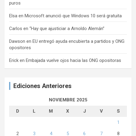
puros
Elsa
en
Microsoft anunció que Windows 10 será gratuita
Carlos
en
“Hay que ajusticiar a Arnoldo Alemán”
Dawson
en
EU entregó ayuda encubierta a partidos y ONG
opositores
Erick
en
Embajada vuelve ojos hacia las ONG opositoras
Ediciones Anteriores
NOVIEMBRE 2025
D
L
M
X
J
V
S
1
2
3
4
5
6
7
8