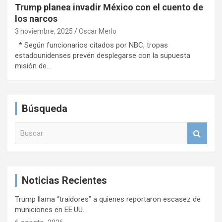
Trump planea invadir México con el cuento de
los narcos
3 noviembre, 2025
Oscar Merlo
* Según funcionarios citados por NBC, tropas
estadounidenses prevén desplegarse con la supuesta
misión de…
Búsqueda
B
u
s
c
a
Noticias Recientes
r
Trump llama “traidores” a quienes reportaron escasez de
municiones en EE.UU.