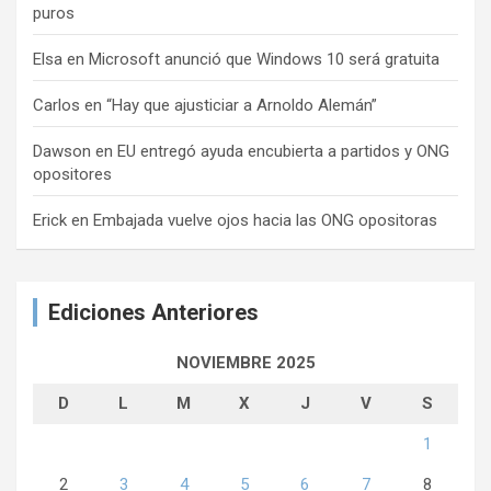
puros
Elsa
en
Microsoft anunció que Windows 10 será gratuita
Carlos
en
“Hay que ajusticiar a Arnoldo Alemán”
Dawson
en
EU entregó ayuda encubierta a partidos y ONG
opositores
Erick
en
Embajada vuelve ojos hacia las ONG opositoras
Ediciones Anteriores
NOVIEMBRE 2025
D
L
M
X
J
V
S
1
2
3
4
5
6
7
8