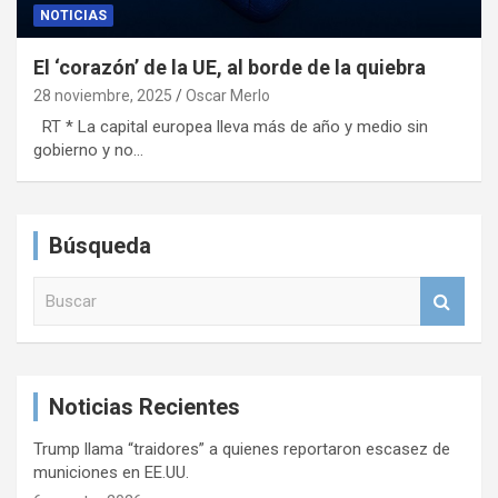
NOTICIAS
El ‘corazón’ de la UE, al borde de la quiebra
28 noviembre, 2025
Oscar Merlo
RT * La capital europea lleva más de año y medio sin
gobierno y no…
Búsqueda
B
u
s
c
a
Noticias Recientes
r
Trump llama “traidores” a quienes reportaron escasez de
municiones en EE.UU.