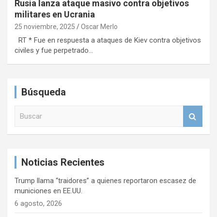
Rusia lanza ataque masivo contra objetivos
militares en Ucrania
25 noviembre, 2025
Oscar Merlo
RT * Fue en respuesta a ataques de Kiev contra objetivos
civiles y fue perpetrado…
Búsqueda
B
u
s
c
a
Noticias Recientes
r
Trump llama “traidores” a quienes reportaron escasez de
municiones en EE.UU.
6 agosto, 2026