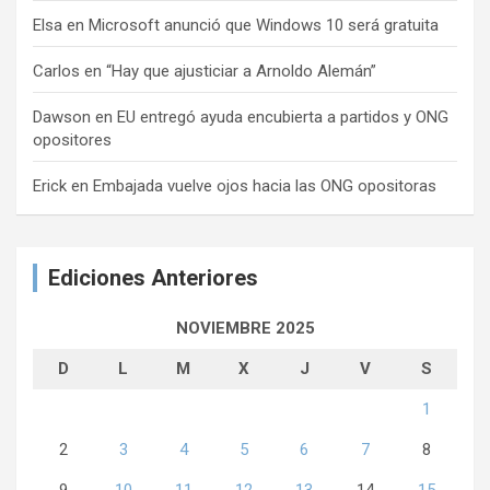
Elsa
en
Microsoft anunció que Windows 10 será gratuita
Carlos
en
“Hay que ajusticiar a Arnoldo Alemán”
Dawson
en
EU entregó ayuda encubierta a partidos y ONG
opositores
Erick
en
Embajada vuelve ojos hacia las ONG opositoras
Ediciones Anteriores
NOVIEMBRE 2025
D
L
M
X
J
V
S
1
2
3
4
5
6
7
8
9
10
11
12
13
14
15