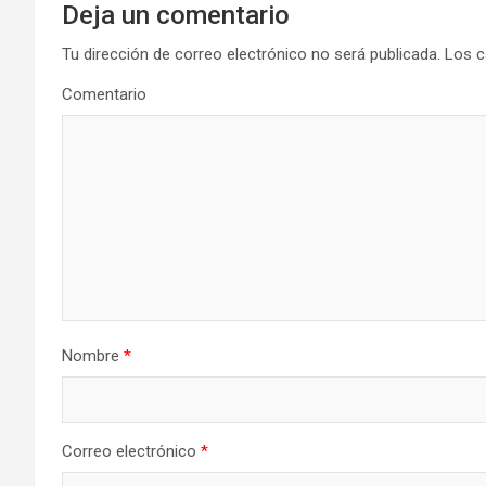
g
Deja un comentario
a
Tu dirección de correo electrónico no será publicada.
Los c
Comentario
c
i
ó
n
d
e
Nombre
*
e
n
t
Correo electrónico
*