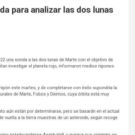
a para analizar las dos lunas
22 una sonda a las dos lunas de Marte con el objetivo de
tan investigar el planeta rojo, informaron medios nipones.
 nipón este martes, y de completarse con éxito supondría la
aturales de Marte, Fobos y Deimos, cuya órbita está muy
to aún están por determinarse, pero se basarán en el actual
e vuelta a la tierra muestras de un asteroide, según recoge
nomo estadounidense Asaph Hall, y aunque sus orígenes se