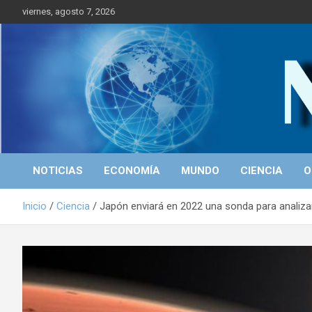
S
viernes, agosto 7, 2026
a
l
t
a
r
Portal de Noticias
NICALEAKS
a
l
c
o
n
t
NOTICIAS
ECONOMÍA
MUNDO
CIENCIA
O
e
n
Inicio
Ciencia
Japón enviará en 2022 una sonda para analiza
i
d
o