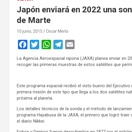
Japón enviará en 2022 una sond
de Marte
10 junio, 2015
Oscar Merlo
F
T
W
T
E
a
wi
h
el
m
La Agencia Aeroespacial nipona (JAXA) planea enviar en 20
ce
tt
at
e
ail
recoger las primeras muestras de estos satélites que permi
b
er
s
gr
o
A
a
Este programa espacial recibió el visto bueno del Ejecutivo
o
p
m
primera misión de este tipo que llega a los dos satélites n
próxima al planeta.
k
p
Los detalles técnicos de la sonda y el método de lanzamien
programa Hayabusa de la JAXA, el primero que logró traer d
el diario Nikkei.
Fobos y Deimos fueron descubiertos en 1877 por el astró