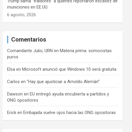
Trump llama “traidores” a quienes reportaron escasez de
municiones en EE.UU.
6 agosto, 2026
Comentarios
Comandante Julio, URN
en
Materia prima: somocistas
puros
Elsa
en
Microsoft anunció que Windows 10 será gratuita
Carlos
en
“Hay que ajusticiar a Arnoldo Alemán”
Dawson
en
EU entregó ayuda encubierta a partidos y
ONG opositores
Erick
en
Embajada vuelve ojos hacia las ONG opositoras