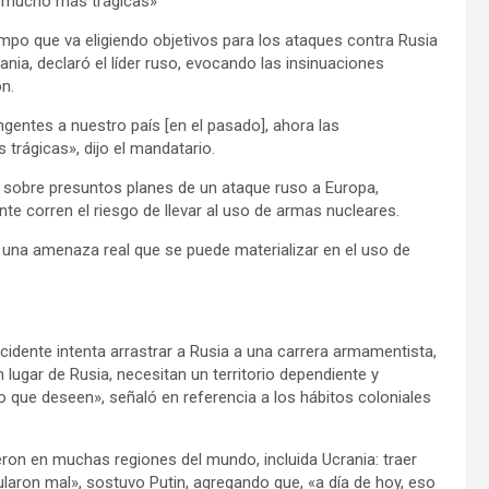
n mucho más trágicas»
mpo que va eligiendo objetivos para los ataques contra Rusia
nia, declaró el líder ruso, evocando las insinuaciones
n.
gentes a nuestro país [en el pasado], ahora las
trágicas», dijo el mandatario.
s sobre presuntos planes de un ataque ruso a Europa,
e corren el riesgo de llevar al uso de armas nucleares.
 una amenaza real que se puede materializar en el uso de
dente intenta arrastrar a Rusia a una carrera armamentista,
n lugar de Rusia, necesitan un territorio dependiente y
que deseen», señaló en referencia a los hábitos coloniales
eron en muchas regiones del mundo, incluida Ucrania: traer
ularon mal», sostuvo Putin, agregando que, «a día de hoy, eso