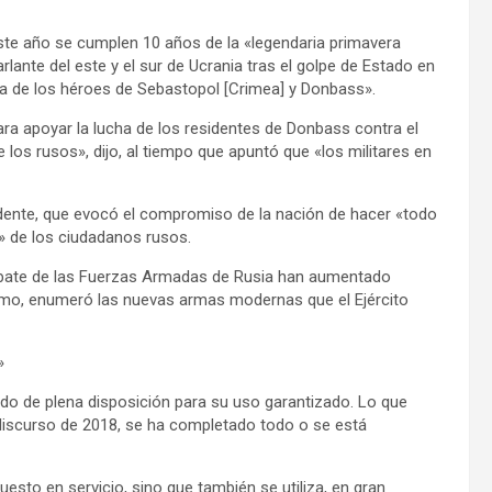
este año se cumplen 10 años de la «legendaria primavera
rlante del este y el sur de Ucrania tras el golpe de Estado en
tía de los héroes de Sebastopol [Crimea] y Donbass».
ara apoyar la lucha de los residentes de Donbass contra el
 los rusos», dijo, al tiempo que apuntó que «los militares en
idente, que evocó el compromiso de la nación de hacer «todo
a» de los ciudadanos rusos.
mbate de las Fuerzas Armadas de Rusia han aumentado
ismo, enumeró las nuevas armas modernas que el Ejército
»
do de plena disposición para su uso garantizado. Lo que
iscurso de 2018, se ha completado todo o se está
esto en servicio, sino que también se utiliza, en gran