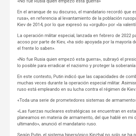
«No fue Rusia quien empezó esta guerra»
En el arranque de su discurso, el mandatario recordó que 
rusa», en referencia al levantamiento de la población rusopa
Kiev de 2014, por lo que expresó su «orgullo» por «la valen
La operación militar especial, lanzada en febrero de 2022 p
acoso por parte de Kiev, «ha sido apoyada por la mayoría de
el frente lo saben».
«No fue Rusia quien empezó esta guerra», subrayó el pres
lo posible para erradicar el nazismo y proteger la soberaní
En este contexto, Putin indicó que las capacidades de co
muchas veces durante la operación especial militar. Asim
ruso está empleando en su lucha contra el régimen de Kiev.
«Toda una serie de prometedores sistemas de armamento
«Las fuerzas nucleares estratégicas se encuentran en esta
planeamos en materia de armamento, del que hablé en mi d
ultimando», anunció el mandatario ruso.
Según Putin, el sistema hipersónico Kinzhal no solo se ha pu