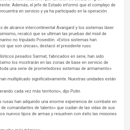
frente. Además, el jefe de Estado informó que el complejo de
ncuentra en servicio y ya ha participado en la operación
os de alcance intercontinental Avangard y los sistemas láser
imismo, recalcó que se ultiman las pruebas del misil de
bmarino no tripulado Poseidón. «Estos sistemas han
ir que son únicas», destacó el presidente ruso.
lísticos pesados Sarmat, fabricados en serie, han sido
róximo los mostrarán en las zonas de base en servicio de
 toda una serie de prometedores sistemas de armamento».
n multiplicado significativamente. Nuestras unidades están
rando cada vez más territorio», dijo Putin.
as rusas han adquirido una enorme experiencia de combate en
ade de comandantes de talento» que cuidan de las vidas de sus
os nuevos tipos de armas y resuelven con éxito las misiones