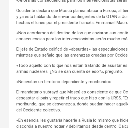
«Ahora las consecuencias para los intervencionistas será
Occidente declara que Moscú planea atacar a Europa, al tie
y ya está hablando de enviar contingentes de la OTAN a Ucra
hechas el lunes por el presidente francés, Emmanuel Macro
«Nos acordamos del destino de los que enviaron sus contin
consecuencias para los intervencionistas serán mucho más 
El jefe de Estado calificó de «absurdas» las especulacione
mientras que señalo que las amenazas creadas por Occident
«Todo aquello con lo que nos están tratando de asustar es
armas nucleares. ¿No se dan cuenta de eso?», preguntó.
«Necesitan un territorio dependiente y moribundo»
El mandatario subrayó que Moscú es consciente de que Occi
desgastar al país y repetir el truco que hizo con la URSS. “E
moribundo, que se desvanezca, donde puedan hacer aquello 
del Occidente colectivo.
«En esencia, les gustaría hacerle a Rusia lo mismo que hici
discordia a nuestro hogar y debilitarnos desde dentro. Calc