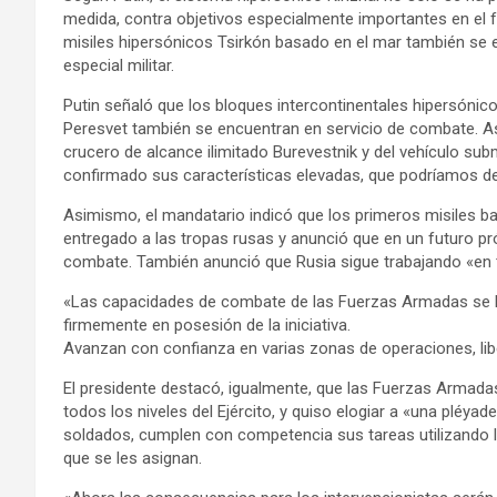
medida, contra objetivos especialmente importantes en el 
misiles hipersónicos Tsirkón basado en el mar también se e
especial militar.
Putin señaló que los bloques intercontinentales hipersónic
Peresvet también se encuentran en servicio de combate. As
crucero de alcance ilimitado Burevestnik y del vehículo su
confirmado sus características elevadas, que podríamos dec
Asimismo, el mandatario indicó que los primeros misiles ba
entregado a las tropas rusas y anunció que en un futuro p
combate. También anunció que Rusia sigue trabajando «en
«Las capacidades de combate de las Fuerzas Armadas se ha
firmemente en posesión de la iniciativa.
Avanzan con confianza en varias zonas de operaciones, libe
El presidente destacó, igualmente, que las Fuerzas Armad
todos los niveles del Ejército, y quiso elogiar a «una pléy
soldados, cumplen con competencia sus tareas utilizando l
que se les asignan.