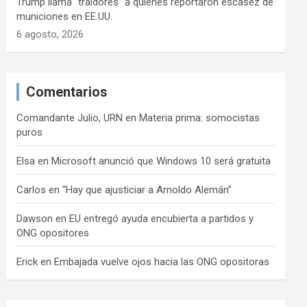
Trump llama “traidores” a quienes reportaron escasez de
municiones en EE.UU.
6 agosto, 2026
Comentarios
Comandante Julio, URN
en
Materia prima: somocistas
puros
Elsa
en
Microsoft anunció que Windows 10 será gratuita
Carlos
en
“Hay que ajusticiar a Arnoldo Alemán”
Dawson
en
EU entregó ayuda encubierta a partidos y
ONG opositores
Erick
en
Embajada vuelve ojos hacia las ONG opositoras