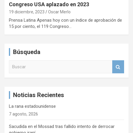
Congreso USA aplazado en 2023
19 diciembre, 2023
Oscar Merlo
Prensa Latina Apenas hoy con un índice de aprobación de
15 por ciento, el 119 Congreso…
Búsqueda
B
u
s
c
a
Noticias Recientes
r
La rana estadounidense
7 agosto, 2026
Sacudida en el Mossad tras fallido intento de derrocar
gobierno iraní