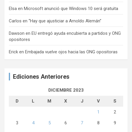
Elsa
en
Microsoft anunció que Windows 10 será gratuita
Carlos
en
“Hay que ajusticiar a Arnoldo Alemán”
Dawson
en
EU entregó ayuda encubierta a partidos y ONG
opositores
Erick
en
Embajada vuelve ojos hacia las ONG opositoras
Ediciones Anteriores
DICIEMBRE 2023
D
L
M
X
J
V
S
1
2
3
4
5
6
7
8
9