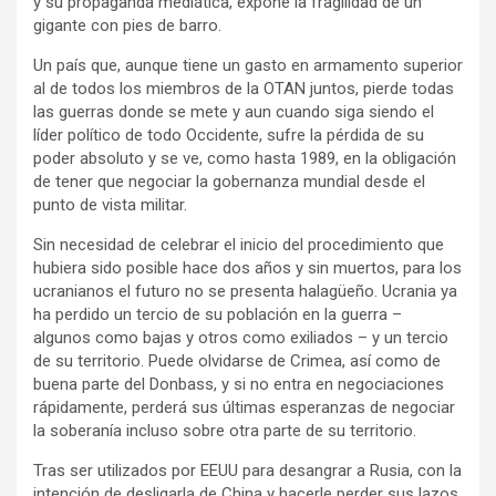
y su propaganda mediática, expone la fragilidad de un
gigante con pies de barro.
Un país que, aunque tiene un gasto en armamento superior
al de todos los miembros de la OTAN juntos, pierde todas
las guerras donde se mete y aun cuando siga siendo el
líder político de todo Occidente, sufre la pérdida de su
poder absoluto y se ve, como hasta 1989, en la obligación
de tener que negociar la gobernanza mundial desde el
punto de vista militar.
Sin necesidad de celebrar el inicio del procedimiento que
hubiera sido posible hace dos años y sin muertos, para los
ucranianos el futuro no se presenta halagüeño. Ucrania ya
ha perdido un tercio de su población en la guerra –
algunos como bajas y otros como exiliados – y un tercio
de su territorio. Puede olvidarse de Crimea, así como de
buena parte del Donbass, y si no entra en negociaciones
rápidamente, perderá sus últimas esperanzas de negociar
la soberanía incluso sobre otra parte de su territorio.
Tras ser utilizados por EEUU para desangrar a Rusia, con la
intención de desligarla de China y hacerle perder sus lazos