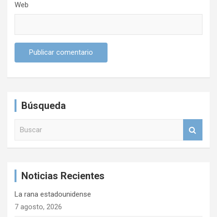
Web
Búsqueda
B
u
s
c
a
Noticias Recientes
r
La rana estadounidense
7 agosto, 2026