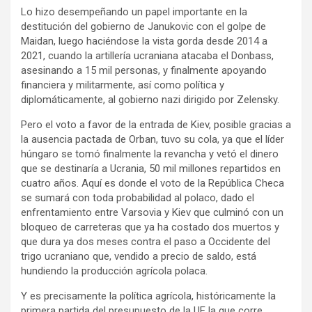
Lo hizo desempeñando un papel importante en la
destitución del gobierno de Janukovic con el golpe de
Maidan, luego haciéndose la vista gorda desde 2014 a
2021, cuando la artillería ucraniana atacaba el Donbass,
asesinando a 15 mil personas, y finalmente apoyando
financiera y militarmente, así como política y
diplomáticamente, al gobierno nazi dirigido por Zelensky.
Pero el voto a favor de la entrada de Kiev, posible gracias a
la ausencia pactada de Orban, tuvo su cola, ya que el líder
húngaro se tomó finalmente la revancha y vetó el dinero
que se destinaría a Ucrania, 50 mil millones repartidos en
cuatro años. Aquí es donde el voto de la República Checa
se sumará con toda probabilidad al polaco, dado el
enfrentamiento entre Varsovia y Kiev que culminó con un
bloqueo de carreteras que ya ha costado dos muertos y
que dura ya dos meses contra el paso a Occidente del
trigo ucraniano que, vendido a precio de saldo, está
hundiendo la producción agrícola polaca.
Y es precisamente la política agrícola, históricamente la
primera partida del presupuesto de la UE la que corre