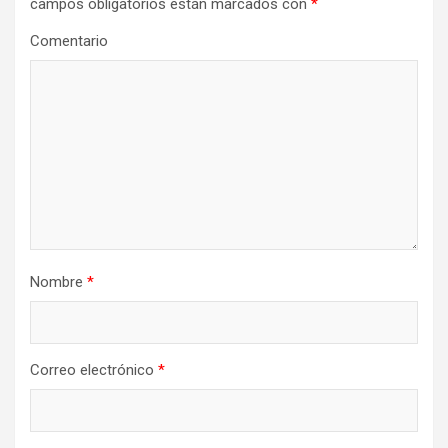
campos obligatorios están marcados con
*
ó
n
Comentario
d
e
e
n
t
r
a
Nombre
*
d
a
s
Correo electrónico
*