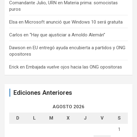
Comandante Julio, URN
en
Materia prima: somocistas
puros
Elsa
en
Microsoft anunció que Windows 10 será gratuita
Carlos
en
“Hay que ajusticiar a Arnoldo Alemán”
Dawson
en
EU entregó ayuda encubierta a partidos y ONG
opositores
Erick
en
Embajada vuelve ojos hacia las ONG opositoras
Ediciones Anteriores
AGOSTO 2026
D
L
M
X
J
V
S
1