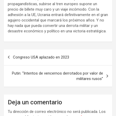
propagandísticas, subirse al tren europeo supone un
precio de billete muy caro y un viaje incómodo. Con la
adhesión a la UE, Ucrania entrará definitivamente en el gran
agujero occidental que marcará los próximos años. Y no
hay nada que pueda convertir una derrota militar y un
desastre económico y político en una victoria estratégica.
N
Congreso USA aplazado en 2023
a
v
Putin: “Intentos de vencernos derrotados por valor de
e
militares rusos”
g
a
Deja un comentario
c
i
Tu dirección de correo electrónico no será publicada.
Los