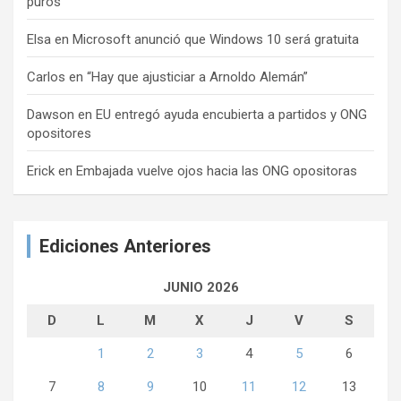
puros
Elsa
en
Microsoft anunció que Windows 10 será gratuita
Carlos
en
“Hay que ajusticiar a Arnoldo Alemán”
Dawson
en
EU entregó ayuda encubierta a partidos y ONG
opositores
Erick
en
Embajada vuelve ojos hacia las ONG opositoras
Ediciones Anteriores
JUNIO 2026
D
L
M
X
J
V
S
1
2
3
4
5
6
7
8
9
10
11
12
13