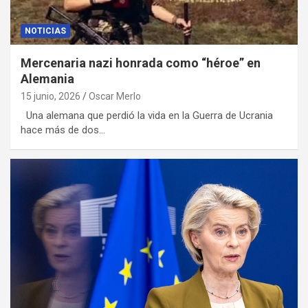
NOTICIAS
Mercenaria nazi honrada como “héroe” en
Alemania
15 junio, 2026
Oscar Merlo
Una alemana que perdió la vida en la Guerra de Ucrania
hace más de dos…