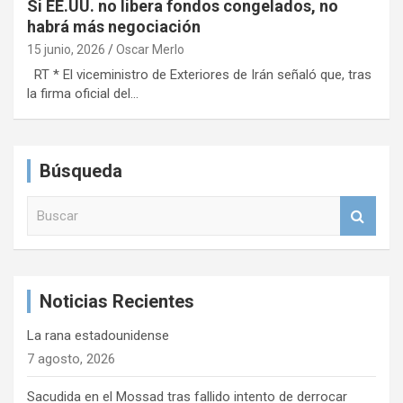
Si EE.UU. no libera fondos congelados, no
habrá más negociación
15 junio, 2026
Oscar Merlo
RT * El viceministro de Exteriores de Irán señaló que, tras
la firma oficial del…
Búsqueda
B
u
s
c
a
Noticias Recientes
r
La rana estadounidense
7 agosto, 2026
Sacudida en el Mossad tras fallido intento de derrocar