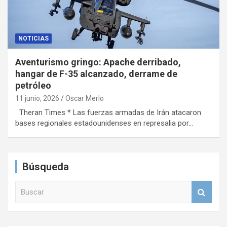
NOTICIAS
Aventurismo gringo: Apache derribado,
hangar de F-35 alcanzado, derrame de
petróleo
11 junio, 2026
Oscar Merlo
Theran Times * Las fuerzas armadas de Irán atacaron
bases regionales estadounidenses en represalia por…
Búsqueda
B
u
s
c