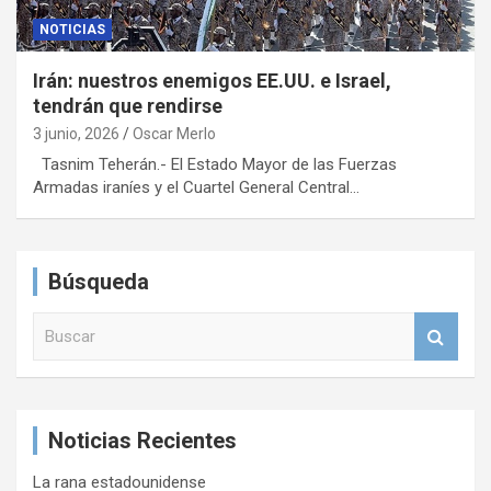
NOTICIAS
Irán: nuestros enemigos EE.UU. e Israel,
tendrán que rendirse
3 junio, 2026
Oscar Merlo
Tasnim Teherán.- El Estado Mayor de las Fuerzas
Armadas iraníes y el Cuartel General Central…
Búsqueda
B
u
s
c
a
Noticias Recientes
r
La rana estadounidense