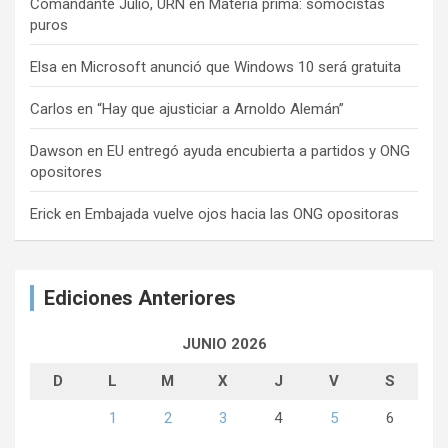
Comandante Julio, URN
en
Materia prima: somocistas
puros
Elsa
en
Microsoft anunció que Windows 10 será gratuita
Carlos
en
“Hay que ajusticiar a Arnoldo Alemán”
Dawson
en
EU entregó ayuda encubierta a partidos y ONG
opositores
Erick
en
Embajada vuelve ojos hacia las ONG opositoras
Ediciones Anteriores
JUNIO 2026
D
L
M
X
J
V
S
1
2
3
4
5
6