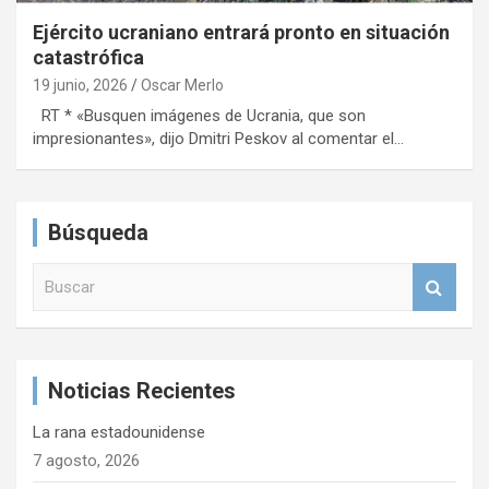
Ejército ucraniano entrará pronto en situación
catastrófica
19 junio, 2026
Oscar Merlo
RT * «Busquen imágenes de Ucrania, que son
impresionantes», dijo Dmitri Peskov al comentar el…
Búsqueda
B
u
s
c
a
Noticias Recientes
r
La rana estadounidense
7 agosto, 2026