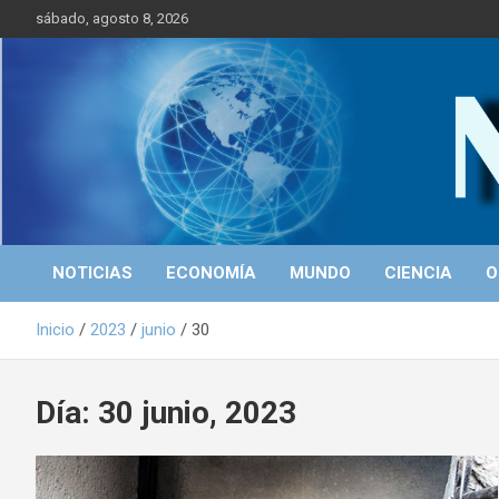
S
sábado, agosto 8, 2026
a
l
t
a
r
Portal de Noticias
NICALEAKS
a
l
c
o
n
t
NOTICIAS
ECONOMÍA
MUNDO
CIENCIA
O
e
n
Inicio
2023
junio
30
i
d
o
Día: 30 junio, 2023