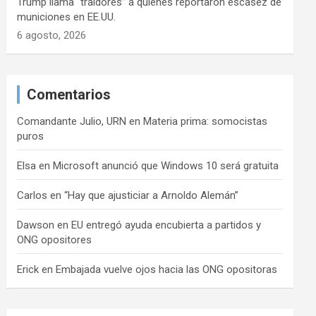
Trump llama “traidores” a quienes reportaron escasez de
municiones en EE.UU.
6 agosto, 2026
Comentarios
Comandante Julio, URN
en
Materia prima: somocistas
puros
Elsa
en
Microsoft anunció que Windows 10 será gratuita
Carlos
en
“Hay que ajusticiar a Arnoldo Alemán”
Dawson
en
EU entregó ayuda encubierta a partidos y
ONG opositores
Erick
en
Embajada vuelve ojos hacia las ONG opositoras